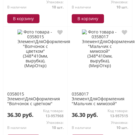
Упаковка:
Упаковка:
В наличии
10 шт.
В наличии
10 шт.
В корзину
В корзину
0358015
0358017
ЭлементДляОформления
ЭлементДляОформления
"Волчонок с цветком"
"Мальчик с мимозой"
(348*410мм, вырубка),
(348*410мм, вырубка),
Код товара:
Код товара:
(МирОткр)
(МирОткр)
36.30 руб.
36.30 руб.
13-957968
13-957515
Упаковка:
Упаковка:
В наличии
10 шт.
В наличии
10 шт.