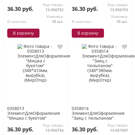
(348*410мм, вырубка),
(348*410мм, вырубка),
Код товара:
Код товара:
(МирОткр)
(МирОткр)
36.30 руб.
36.30 руб.
13-956752
13-956753
Упаковка:
Упаковка:
В наличии
10 шт.
В наличии
10 шт.
В корзину
В корзину
0358013
0358014
ЭлементДляОформления
ЭлементДляОформления
"Мишка с букетом"
"Заяц с тюльпаном"
(348*410мм, вырубка),
(348*380мм, вырубка),
Код товара:
Код товара:
(МирОткр)
(МирОткр)
36.30 руб.
36.30 руб.
13-956754
13-957967