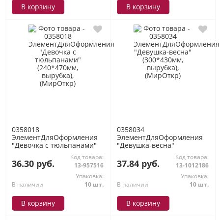
В корзину
В корзину
0358018
0358034
ЭлементДляОформления
ЭлементДляОформления
"Девочка с тюльпанами"
"Девушка-весна"
(240*470мм, вырубка),
(300*430мм, вырубка),
Код товара:
Код товара:
(МирОткр)
(МирОткр)
36.30 руб.
37.84 руб.
13-957516
13-1012186
Упаковка:
Упаковка:
В наличии
10 шт.
В наличии
10 шт.
В корзину
В корзину