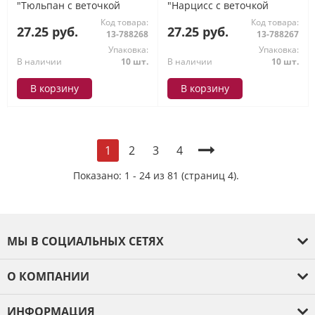
"Тюльпан с веточкой
"Нарцисс с веточкой
мимозы" (А4, вырубка,
мимозы" (А4, вырубка,
Код товара:
Код товара:
двусторонний),
двусторонний),
27.25 руб.
27.25 руб.
13-788268
13-788267
(ИмперияПоздр)
(ИмперияПоздр)
Упаковка:
Упаковка:
В наличии
10 шт.
В наличии
10 шт.
В корзину
В корзину
2
3
4
1
Показано: 1 - 24 из 81 (страниц 4).
МЫ В СОЦИАЛЬНЫХ СЕТЯХ
О КОМПАНИИ
О компании
ИНФОРМАЦИЯ