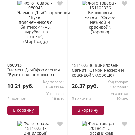
080943
151102336 Виниловый
ЭлементДляОформления
магнит "Самой нежной и
"Букет подснежников с
красивой", (Хорошо)
бантиком" (А5, вырубка, на
Код товара:
Код товара:
скотче), (МирПоздр)
10.21 руб.
26.37 руб.
13-831914
13-958607
Упаковка:
Упаковка:
В наличии
10 шт.
В наличии
10 шт.
В корзину
В корзину