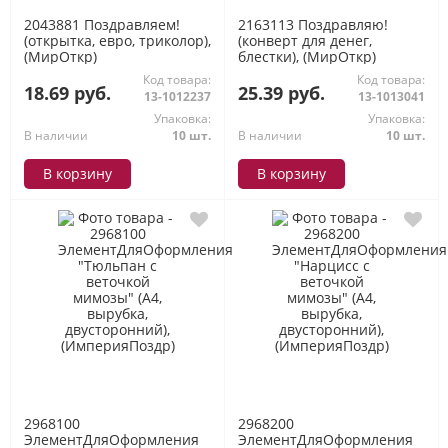
2043881 Поздравляем!
2163113 Поздравляю!
(открытка, евро, триколор),
(конверт для денег,
(МирОткр)
блестки), (МирОткр)
Код товара:
Код товара:
18.69 руб.
25.39 руб.
13-1012237
13-1013041
Упаковка:
Упаковка:
В наличии
10 шт.
В наличии
10 шт.
В корзину
В корзину
2968100
2968200
ЭлементДляОформления
ЭлементДляОформления