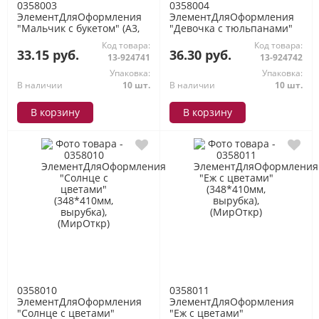
0358003
0358004
ЭлементДляОформления
ЭлементДляОформления
"Мальчик с букетом" (А3,
"Девочка с тюльпанами"
вырубка), (МирОткр)
(А3, вырубка), (МирОткр)
Код товара:
Код товара:
33.15 руб.
36.30 руб.
13-924741
13-924742
Упаковка:
Упаковка:
В наличии
10 шт.
В наличии
10 шт.
В корзину
В корзину
0358010
0358011
ЭлементДляОформления
ЭлементДляОформления
"Солнце с цветами"
"Еж с цветами"