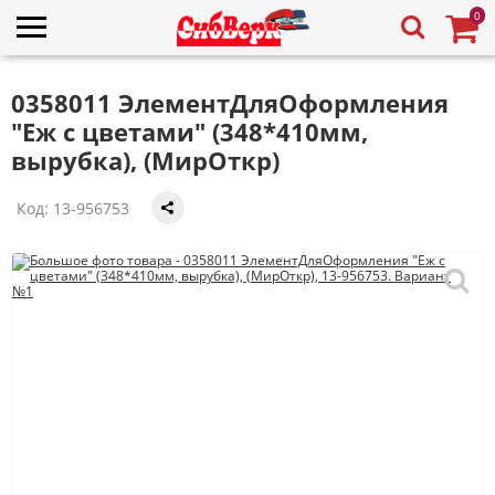
0
0358011 ЭлементДляОформления
"Еж с цветами" (348*410мм,
вырубка), (МирОткр)
Код:
13-956753