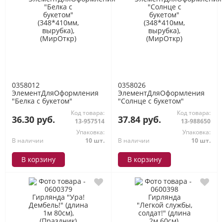
0358012
0358026
ЭлементДляОформления
ЭлементДляОформления
"Белка с букетом"
"Солнце с букетом"
(348*410мм, вырубка),
(348*410мм, вырубка),
Код товара:
Код товара:
(МирОткр)
(МирОткр)
36.30 руб.
37.84 руб.
13-957514
13-988650
Упаковка:
Упаковка:
В наличии
10 шт.
В наличии
10 шт.
В корзину
В корзину