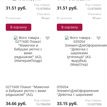
детский), (МирОткр)
детский), (МирОткр)
Код товара:
Код товара:
31.51 руб.
31.51 руб.
13-870054
13-870055
Упаковка:
Упаковка:
В наличии
10 шт.
В наличии
10 шт.
В корзину
В корзину
0271600 Плакат "Мамочки
035054
и бабушки уютно с вами
ЭлементДляОформления
рядышком!" (А2),
"Девочка с шариками
(ИмперияПоздр)
(ученица)" (А3, вырубка),
Код товара:
Код товара:
(МирОткр)
34.66 руб.
33.15 руб.
13-786458
13-927596