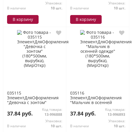
Упаковка:
Упаковка:
В наличии
10 шт.
В наличии
10 шт.
В корзину
В корзину
035115
035116
ЭлементДляОформления
ЭлементДляОформления
"Девочка с зонтом"
"Мальчик в осенней
(180*500мм, вырубка),
одежде" (180*500мм,
Код товара:
Код товара:
(МирОткр)
вырубка), (МирОткр)
37.84 руб.
37.84 руб.
13-996888
13-996893
Упаковка:
Упаковка:
В наличии
10 шт.
В наличии
10 шт.