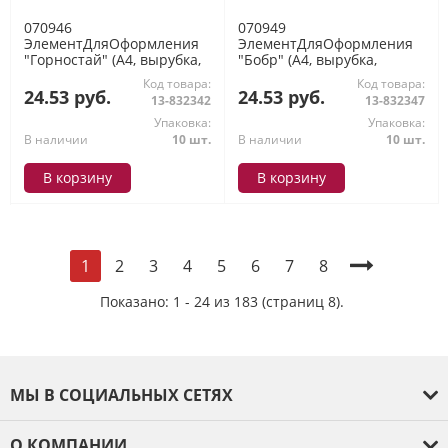
070946
070949
ЭлементДляОформления
ЭлементДляОформления
"Горностай" (А4, вырубка,
"Бобр" (А4, вырубка,
двусторонний),
двусторонний),
Код товара:
Код товара:
(МирПоздр)
(МирПоздр)
24.53 руб.
24.53 руб.
13-832342
13-832347
Упаковка:
Упаковка:
В наличии
10 шт.
В наличии
10 шт.
В корзину
В корзину
2
3
4
5
6
7
8
1
Показано: 1 - 24 из 183 (страниц 8).
МЫ В СОЦИАЛЬНЫХ СЕТЯХ
О КОМПАНИИ