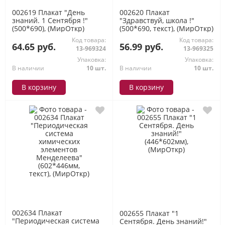
002619 Плакат "День
002620 Плакат
знаний. 1 Сентября !"
"Здравствуй, школа !"
(500*690), (МирОткр)
(500*690, текст), (МирОткр)
Код товара:
Код товара:
64.65 руб.
56.99 руб.
13-969324
13-969325
Упаковка:
Упаковка:
В наличии
10 шт.
В наличии
10 шт.
В корзину
В корзину
002634 Плакат
002655 Плакат "1
"Периодическая система
Сентября. День знаний!"