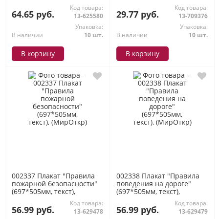
(МирОткр)
Код товара:
Код товара:
64.65 руб.
29.77 руб.
13-625580
13-709376
Упаковка:
Упаковка:
В наличии
10 шт.
В наличии
10 шт.
В корзину
В корзину
002337 Плакат "Правила
002338 Плакат "Правила
пожарной безопасности"
поведения на дороге"
(697*505мм, текст),
(697*505мм, текст),
(МирОткр)
(МирОткр)
Код товара:
Код товара:
56.99 руб.
56.99 руб.
13-629478
13-629479