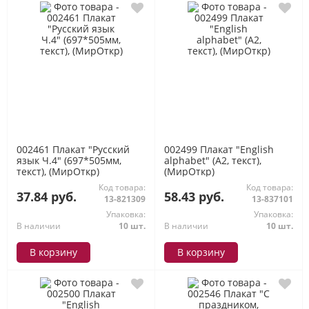
002461 Плакат "Русский
002499 Плакат "English
язык Ч.4" (697*505мм,
alphabet" (А2, текст),
текст), (МирОткр)
(МирОткр)
Код товара:
Код товара:
37.84 руб.
58.43 руб.
13-821309
13-837101
Упаковка:
Упаковка:
В наличии
10 шт.
В наличии
10 шт.
В корзину
В корзину