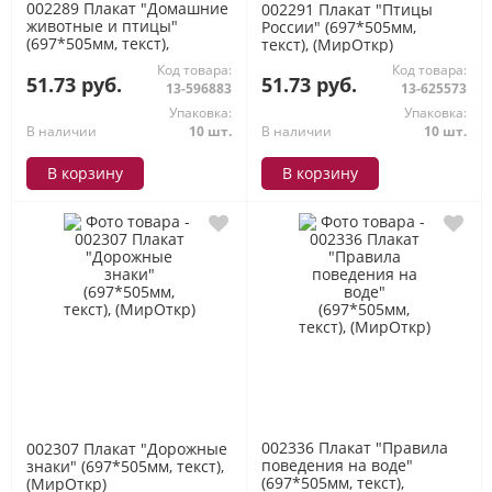
002289 Плакат "Домашние
002291 Плакат "Птицы
животные и птицы"
России" (697*505мм,
(697*505мм, текст),
текст), (МирОткр)
(МирОткр)
Код товара:
Код товара:
51.73 руб.
51.73 руб.
13-596883
13-625573
Упаковка:
Упаковка:
В наличии
10 шт.
В наличии
10 шт.
В корзину
В корзину
002336 Плакат "Правила
002307 Плакат "Дорожные
поведения на воде"
знаки" (697*505мм, текст),
(697*505мм, текст),
(МирОткр)