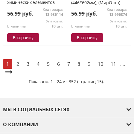
химических элементов
(446*602мм), (МирОткр)
Менделеева" (602*446мм,
Код товара:
Код товара:
текст), (МирОткр)
56.99 руб.
56.99 руб.
13-986114
13-996874
Упаковка:
Упаковка:
В наличии
10 шт.
В наличии
10 шт.
В корзину
В корзину
2
3
4
5
6
7
8
9
10
11
1
....
Показано: 1 - 24 из 352 (страниц 15).
МЫ В СОЦИАЛЬНЫХ СЕТЯХ
О КОМПАНИИ