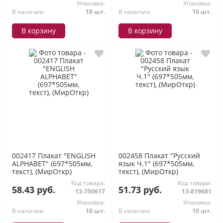
Упаковка:
Упаковка:
В наличии
10 шт.
В наличии
10 шт.
В корзину
В корзину
002417 Плакат "ENGLISH
002458 Плакат "Русский
ALPHABET" (697*505мм,
язык Ч.1" (697*505мм,
текст), (МирОткр)
текст), (МирОткр)
Код товара:
Код товара:
58.43 руб.
51.73 руб.
13-750617
13-819681
Упаковка:
Упаковка:
В наличии
10 шт.
В наличии
10 шт.