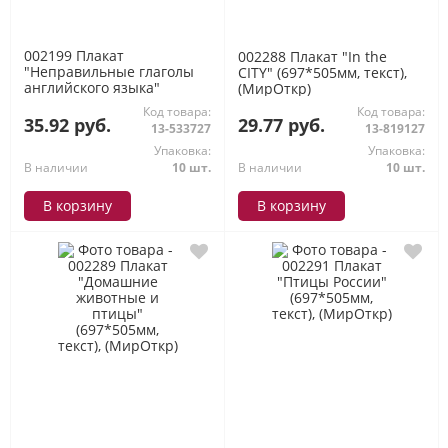
002199 Плакат
002288 Плакат "In the
"Неправильные глаголы
CITY" (697*505мм, текст),
английского языка"
(МирОткр)
(697*505мм, текст),
Код товара:
Код товара:
(МирОткр)
35.92 руб.
29.77 руб.
13-533727
13-819127
Упаковка:
Упаковка:
В наличии
10 шт.
В наличии
10 шт.
В корзину
В корзину