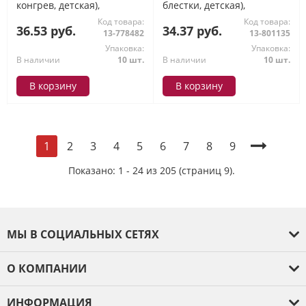
конгрев, детская),
блестки, детская),
(ИмперияПоздр)
(ИмперияПоздр)
Код товара:
Код товара:
36.53 руб.
34.37 руб.
13-778482
13-801135
Упаковка:
Упаковка:
В наличии
10 шт.
В наличии
10 шт.
В корзину
В корзину
2
3
4
5
6
7
8
9
1
Показано: 1 - 24 из 205 (страниц 9).
МЫ В СОЦИАЛЬНЫХ СЕТЯХ
О КОМПАНИИ
О компании
ИНФОРМАЦИЯ