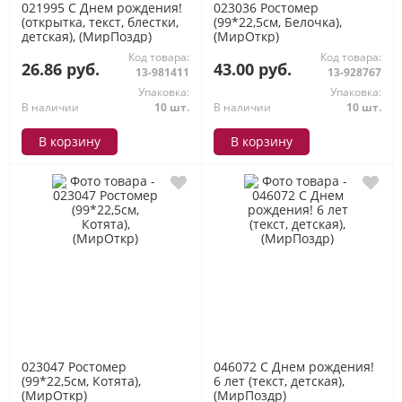
021995 С Днем рождения!
023036 Ростомер
(открытка, текст, блестки,
(99*22,5см, Белочка),
детская), (МирПоздр)
(МирОткр)
Код товара:
Код товара:
26.86 руб.
43.00 руб.
13-981411
13-928767
Упаковка:
Упаковка:
В наличии
10 шт.
В наличии
10 шт.
В корзину
В корзину
023047 Ростомер
046072 С Днем рождения!
(99*22,5см, Котята),
6 лет (текст, детская),
(МирОткр)
(МирПоздр)