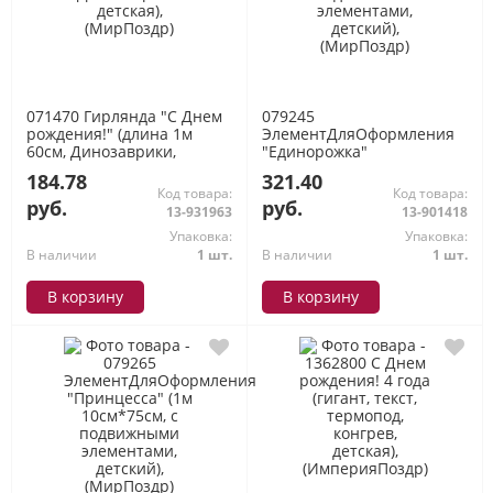
071470 Гирлянда "С Днем
079245
рождения!" (длина 1м
ЭлементДляОформления
60см, Динозаврики,
"Единорожка"
детская), (МирПоздр)
(100см*100см, с
184.78
321.40
подвижными элементами,
Код товара:
Код товара:
детский), (МирПоздр)
руб.
руб.
13-931963
13-901418
Упаковка:
Упаковка:
В наличии
1 шт.
В наличии
1 шт.
В корзину
В корзину