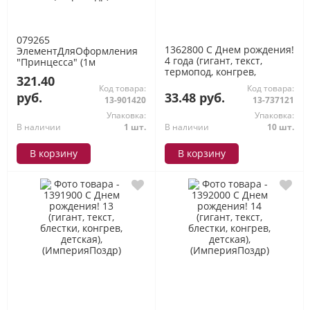
079265
1362800 С Днем рождения!
ЭлементДляОформления
4 года (гигант, текст,
"Принцесса" (1м
термопод, конгрев,
10см*75см, с подвижными
321.40
детская), (ИмперияПоздр)
элементами, детский),
Код товара:
Код товара:
(МирПоздр)
руб.
33.48 руб.
13-901420
13-737121
Упаковка:
Упаковка:
В наличии
1 шт.
В наличии
10 шт.
В корзину
В корзину