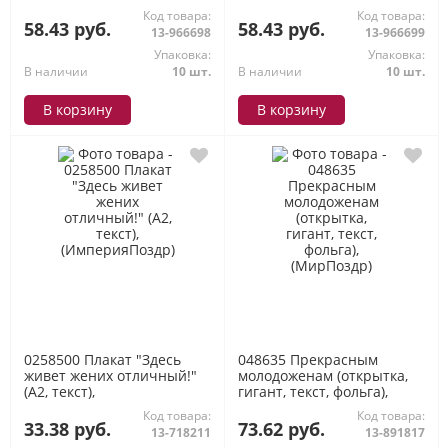
Код товара:
Код товара:
58.43 руб.
58.43 руб.
13-966698
13-966699
Упаковка:
Упаковка:
В наличии
10 шт.
В наличии
10 шт.
В корзину
В корзину
0258500 Плакат "Здесь
048635 Прекрасным
живет жених отличный!"
молодоженам (открытка,
(А2, текст),
гигант, текст, фольга),
(ИмперияПоздр)
(МирПоздр)
Код товара:
Код товара:
33.38 руб.
73.62 руб.
13-718211
13-891817