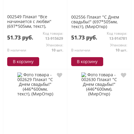
002549 Плакат "Все
002556 Плакат "С Днем
начинается с любви"
свадьбы!" (697*505мм,
(697*505мм, текст),
текст), (МирОткр)
(МирОткр)
Код товара:
Код товара:
51.73 руб.
51.73 руб.
13-915629
13-914781
Упаковка:
Упаковка:
В наличии
10 шт.
В наличии
10 шт.
В корзину
В корзину