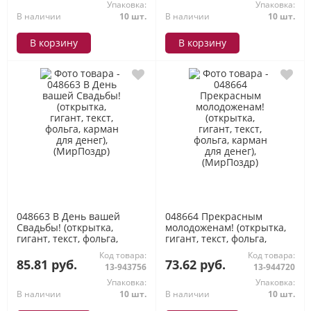
Упаковка:
Упаковка:
В наличии
10 шт.
В наличии
10 шт.
В корзину
В корзину
048663 В День вашей
048664 Прекрасным
Свадьбы! (открытка,
молодоженам! (открытка,
гигант, текст, фольга,
гигант, текст, фольга,
карман для денег),
карман для денег),
Код товара:
Код товара:
(МирПоздр)
(МирПоздр)
85.81 руб.
73.62 руб.
13-943756
13-944720
Упаковка:
Упаковка:
В наличии
10 шт.
В наличии
10 шт.