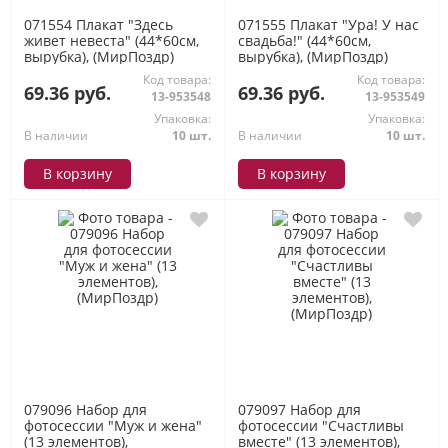
071554 Плакат "Здесь
071555 Плакат "Ура! У нас
живет невеста" (44*60см,
свадьба!" (44*60см,
вырубка), (МирПоздр)
вырубка), (МирПоздр)
Код товара:
Код товара:
69.36 руб.
69.36 руб.
13-953548
13-953549
Упаковка:
Упаковка:
В наличии
10 шт.
В наличии
10 шт.
В корзину
В корзину
079096 Набор для
079097 Набор для
фотосессии "Муж и жена"
фотосессии "Счастливы
(13 элементов),
вместе" (13 элементов),