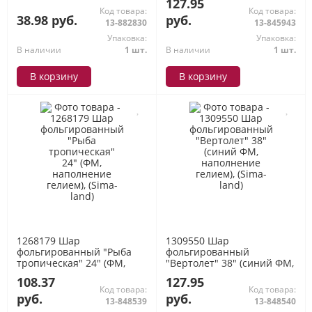
127.95
(Sima-land)
Код товара:
Код товара:
38.98 руб.
руб.
13-882830
13-845943
Упаковка:
Упаковка:
В наличии
1 шт.
В наличии
1 шт.
В корзину
В корзину
1268179 Шар
1309550 Шар
фольгированный "Рыба
фольгированный
тропическая" 24" (ФМ,
"Вертолет" 38" (синий ФМ,
наполнение гелием),
наполнение гелием),
108.37
127.95
(Sima-land)
(Sima-land)
Код товара:
Код товара:
руб.
руб.
13-848539
13-848540