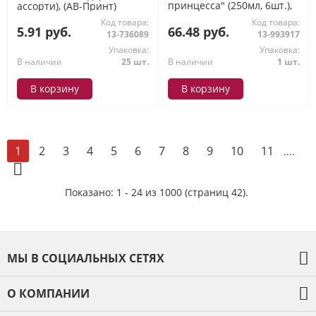
принцесса" (250мл, 6шт.),
ассорти), (АВ-Принт)
(ИмперияПоздр)
Код товара:
Код товара:
5.91 руб.
66.48 руб.
13-736089
13-993917
Упаковка:
Упаковка:
В наличии
25 шт.
В наличии
1 шт.
В корзину
В корзину
2
3
4
5
6
7
8
9
10
11
1
....
Показано: 1 - 24 из 1000 (страниц 42).
МЫ В СОЦИАЛЬНЫХ СЕТЯХ
О КОМПАНИИ