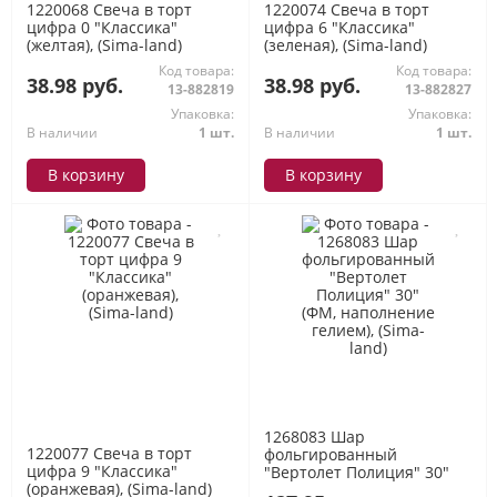
1220068 Свеча в торт
1220074 Свеча в торт
цифра 0 "Классика"
цифра 6 "Классика"
(желтая), (Sima-land)
(зеленая), (Sima-land)
Код товара:
Код товара:
38.98 руб.
38.98 руб.
13-882819
13-882827
Упаковка:
Упаковка:
В наличии
1 шт.
В наличии
1 шт.
В корзину
В корзину
1268083 Шар
1220077 Свеча в торт
фольгированный
цифра 9 "Классика"
"Вертолет Полиция" 30"
(оранжевая), (Sima-land)
(ФМ, наполнение гелием),