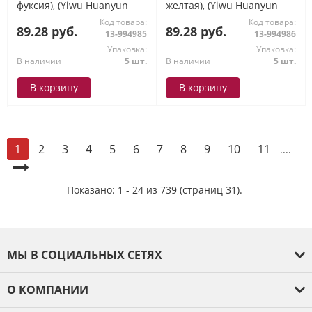
фуксия), (Yiwu Huanyun
желтая), (Yiwu Huanyun
Weaving Belt Co., Ltd)
Weaving Belt Co., Ltd)
Код товара:
Код товара:
89.28 руб.
89.28 руб.
13-994985
13-994986
Упаковка:
Упаковка:
В наличии
5 шт.
В наличии
5 шт.
В корзину
В корзину
2
3
4
5
6
7
8
9
10
11
1
....
Показано: 1 - 24 из 739 (страниц 31).
МЫ В СОЦИАЛЬНЫХ СЕТЯХ
О КОМПАНИИ