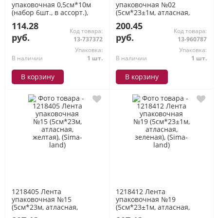
упаковочная 0,5см*10м
упаковочная №02
(набор 6шт., в ассорт.),
(5см*23±1м, атласная,
(Sima-land)
сливочная), (Sima-land)
114.28
200.45
Код товара:
Код товара:
руб.
руб.
13-737372
13-960787
Упаковка:
Упаковка:
В наличии
1 шт.
В наличии
1 шт.
В корзину
В корзину
1218405 Лента
1218412 Лента
упаковочная №15
упаковочная №19
(5см*23м, атласная,
(5см*23±1м, атласная,
желтая), (Sima-land)
зеленая), (Sima-land)