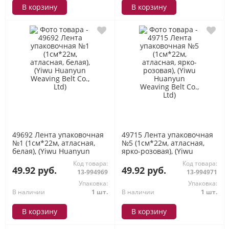
В корзину
В корзину
49692 Лента упаковочная
49715 Лента упаковочная
№1 (1см*22м, атласная,
№5 (1см*22м, атласная,
белая), (Yiwu Huanyun
ярко-розовая), (Yiwu
Weaving Belt Co., Ltd)
Huanyun Weaving Belt Co.,
Код товара:
Код товара:
Ltd)
49.92 руб.
49.92 руб.
13-994969
13-994971
Упаковка:
Упаковка:
В наличии
1 шт.
В наличии
1 шт.
В корзину
В корзину