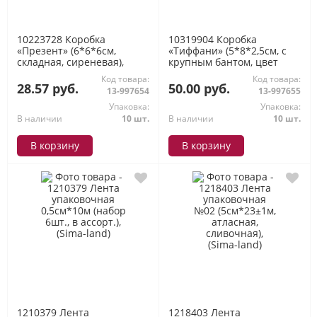
10223728 Коробка
10319904 Коробка
«Презент» (6*6*6см,
«Тиффани» (5*8*2,5см, с
складная, сиреневая),
крупным бантом, цвет
(Sima-land)
тиффани), (Sima-land)
Код товара:
Код товара:
28.57 руб.
50.00 руб.
13-997654
13-997655
Упаковка:
Упаковка:
В наличии
10 шт.
В наличии
10 шт.
В корзину
В корзину
1210379 Лента
1218403 Лента