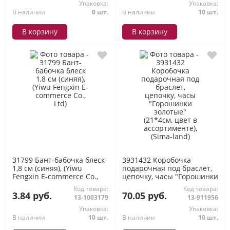
Упаковка:
Упаковка:
В наличии
0 шт.
В наличии
10 шт.
В корзину
В корзину
31799 Бант-бабочка блеск
3931432 Коробочка
1,8 см (синяя), (Yiwu
подарочная под браслет,
Fengxin E-commerce Co.,
цепочку, часы "Горошинки
Ltd)
золотые" (21*4см, цвет в
Код товара:
Код товара:
ассортименте), (Sima-land)
3.84 руб.
70.05 руб.
13-1003179
13-911956
Упаковка:
Упаковка:
В наличии
10 шт.
В наличии
10 шт.