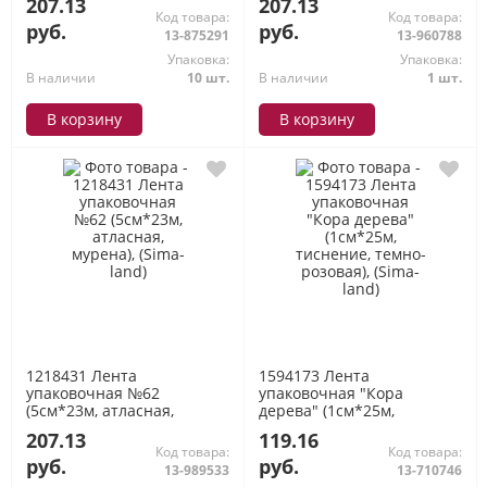
207.13
207.13
Код товара:
Код товара:
руб.
руб.
13-875291
13-960788
Упаковка:
Упаковка:
В наличии
10 шт.
В наличии
1 шт.
В корзину
В корзину
1218431 Лента
1594173 Лента
упаковочная №62
упаковочная "Кора
(5см*23м, атласная,
дерева" (1см*25м,
мурена), (Sima-land)
тиснение, темно-розовая),
207.13
119.16
(Sima-land)
Код товара:
Код товара:
руб.
руб.
13-989533
13-710746