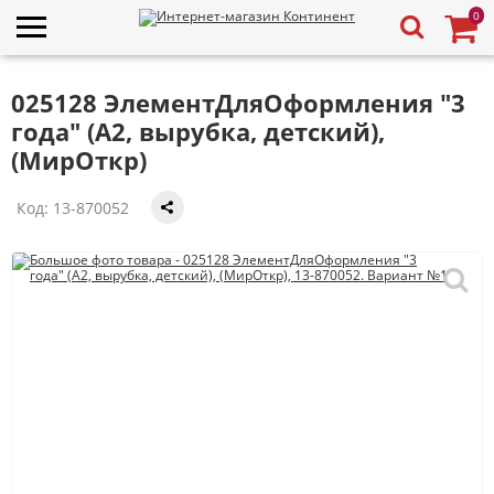
0
025128 ЭлементДляОформления "3
года" (А2, вырубка, детский),
(МирОткр)
Код:
13-870052