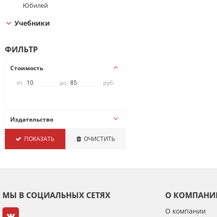
Юбилей
Учебники
ФИЛЬТР
Стоимость
от
до
руб.
Издательство
АВ-Принт
ПОКАЗАТЬ
ОЧИСТИТЬ
Арт Дизайн
ГрандКард
ИмперияПоздр
Квадра
МИЛЕНД
МЫ В СОЦИАЛЬНЫХ СЕТЯХ
О КОМПАНИ
МирОткр
МирПоздр
О компании