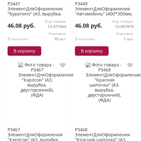
P3447
P3449
ЭлементДляОформления
ЭлементДляОформления
"Буратино" (А3, вырубка,
"Автомобиль" (400*300мм,
двусторонний), (ФДА)
вырубка, двусторонний),
Код товара:
Код товара:
(ФДА)
46.08 руб.
46.08 руб.
13-877065
13-967870
Упаковка:
Упаковка:
В наличии
10 шт.
В наличии
1 шт.
В корзину
В корзину
P3467
P3468
ЭлементДляОформления
ЭлементДляОформления
"Карлсон" (А3, вырубка,
"Красная шапочка" (А3,