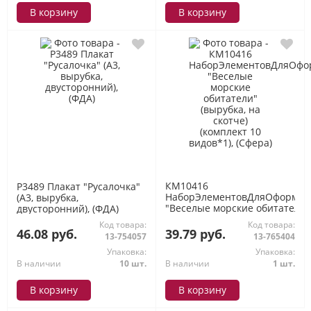
В корзину
В корзину
КМ10416
P3489 Плакат "Русалочка"
НаборЭлементовДляОформле
(А3, вырубка,
"Веселые морские обитатели"
двусторонний), (ФДА)
(вырубка, на скотче) (комплек
Код товара:
Код товара:
видов*1), (Сфера)
46.08 руб.
39.79 руб.
13-754057
13-765404
Упаковка:
Упаковка:
В наличии
10 шт.
В наличии
1 шт.
В корзину
В корзину