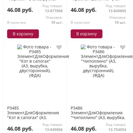
двусторонний), (ФДА)
вырубка, двусторонний),
Код товара:
Код товара:
(ФДА)
46.08 руб.
46.08 руб.
13-877068
13-849805
Упаковка:
Упаковка:
В наличии
10 шт.
В наличии
10 шт.
В корзину
В корзину
P3485
P3486
ЭлементДляОформления
ЭлементДляОформления
"Кот в сапогах" (А3,
"Чиполлино" (А3, вырубка,
вырубка, двусторонний),
двусторонний), (ФДА)
Код товара:
Код товара:
(ФДА)
46.08 руб.
46.08 руб.
13-849806
13-754054