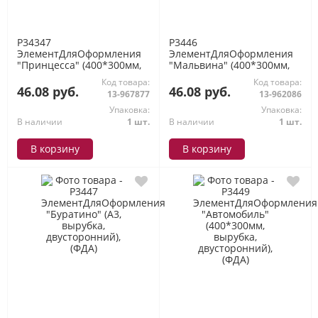
P34347
P3446
ЭлементДляОформления
ЭлементДляОформления
"Принцесса" (400*300мм,
"Мальвина" (400*300мм,
вырубка, двусторонний),
вырубка, двусторонний),
Код товара:
Код товара:
(ФДА)
(ФДА)
46.08 руб.
46.08 руб.
13-967877
13-962086
Упаковка:
Упаковка:
В наличии
1 шт.
В наличии
1 шт.
В корзину
В корзину