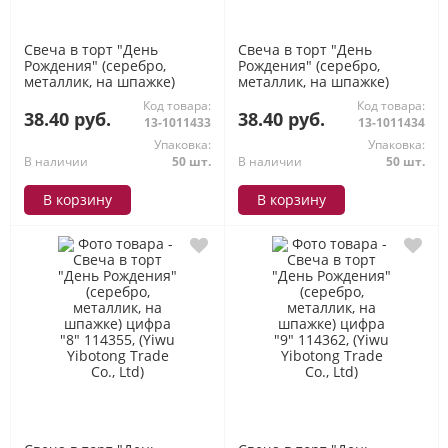
Свеча в торт "День
Свеча в торт "День
Рождения" (серебро,
Рождения" (серебро,
металлик, на шпажке)
металлик, на шпажке)
цифра "6" 114331, (Yiwu
цифра "7" 114348, (Yiwu
Код товара:
Код товара:
Yibotong Trade Co., Ltd)
Yibotong Trade Co., Ltd)
38.40 руб.
38.40 руб.
13-1011433
13-1011434
Упаковка:
Упаковка:
В наличии
50 шт.
В наличии
50 шт.
В корзину
В корзину