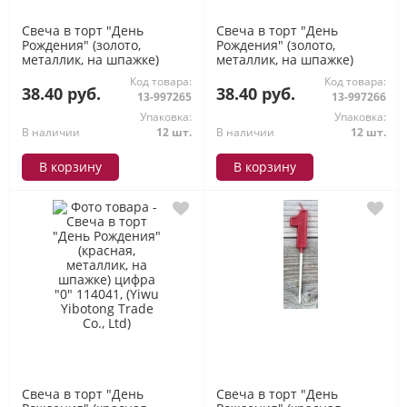
Свеча в торт "День
Свеча в торт "День
Рождения" (золото,
Рождения" (золото,
металлик, на шпажке)
металлик, на шпажке)
цифра "8" 72652, (Yiwu
цифра "9" 72669, (Yiwu
Код товара:
Код товара:
Yibotong Trade Co., Ltd)
Yibotong Trade Co., Ltd)
38.40 руб.
38.40 руб.
13-997265
13-997266
Упаковка:
Упаковка:
В наличии
12 шт.
В наличии
12 шт.
В корзину
В корзину
Свеча в торт "День
Свеча в торт "День