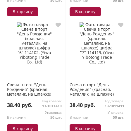
В наличии
50 шт.
В наличии
50 шт.
В корзину
В корзину
Свеча в торт "День
Свеча в торт "День
Рождения" (красная,
Рождения" (красная,
металлик, на шпажке)
металлик, на шпажке)
цифра "6" 114102, (Yiwu
цифра "7" 114119, (Yiwu
Код товара:
Код товара:
Yibotong Trade Co., Ltd)
Yibotong Trade Co., Ltd)
38.40 руб.
38.40 руб.
13-1011410
13-1011411
Упаковка:
Упаковка:
В наличии
50 шт.
В наличии
50 шт.
В корзину
В корзину