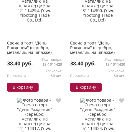
Свеча в торт "День
Свеча в торт "День
Рождения" (серебро,
Рождения" (серебро,
металлик, на шпажке)
металлик, на шпажке)
цифра "2" 114294, (Yiwu
цифра "3" 114300, (Yiwu
Код товара:
Код товара:
Yibotong Trade Co., Ltd)
Yibotong Trade Co., Ltd)
38.40 руб.
38.40 руб.
13-1011429
13-1011430
Упаковка:
Упаковка:
В наличии
50 шт.
В наличии
50 шт.
В корзину
В корзину