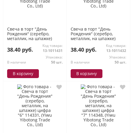
Свеча в торт "День
Свеча в торт "День
Рождения" (серебро,
Рождения" (серебро,
металлик, на шпажке)
металлик, на шпажке)
цифра "4" 114317, (Yiwu
цифра "5" 114324, (Yiwu
Код товара:
Код товара:
Yibotong Trade Co., Ltd)
Yibotong Trade Co., Ltd)
38.40 руб.
38.40 руб.
13-1011431
13-1011432
Упаковка:
Упаковка:
В наличии
50 шт.
В наличии
50 шт.
В корзину
В корзину