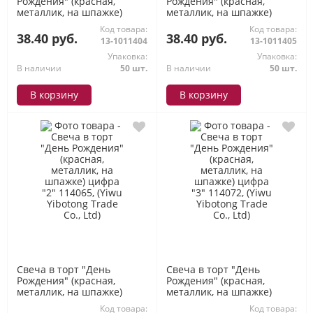
Рождения" (красная,
Рождения" (красная,
металлик, на шпажке)
металлик, на шпажке)
цифра "0" 114041, (Yiwu
цифра "1" 114058, (Yiwu
Код товара:
Код товара:
Yibotong Trade Co., Ltd)
Yibotong Trade Co., Ltd)
38.40 руб.
38.40 руб.
13-1011404
13-1011405
Упаковка:
Упаковка:
В наличии
50 шт.
В наличии
50 шт.
В корзину
В корзину
Свеча в торт "День
Свеча в торт "День
Рождения" (красная,
Рождения" (красная,
металлик, на шпажке)
металлик, на шпажке)
цифра "2" 114065, (Yiwu
цифра "3" 114072, (Yiwu
Код товара:
Код товара: