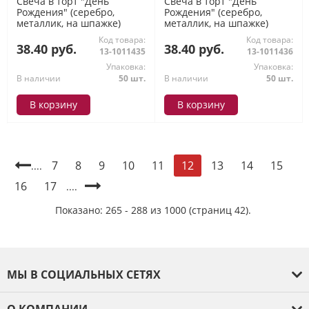
Свеча в торт "День
Свеча в торт "День
Рождения" (серебро,
Рождения" (серебро,
металлик, на шпажке)
металлик, на шпажке)
цифра "8" 114355, (Yiwu
цифра "9" 114362, (Yiwu
Код товара:
Код товара:
Yibotong Trade Co., Ltd)
Yibotong Trade Co., Ltd)
38.40 руб.
38.40 руб.
13-1011435
13-1011436
Упаковка:
Упаковка:
В наличии
50 шт.
В наличии
50 шт.
В корзину
В корзину
7
8
9
10
11
13
14
15
12
....
16
17
....
Показано: 265 - 288 из 1000 (страниц 42).
МЫ В СОЦИАЛЬНЫХ СЕТЯХ