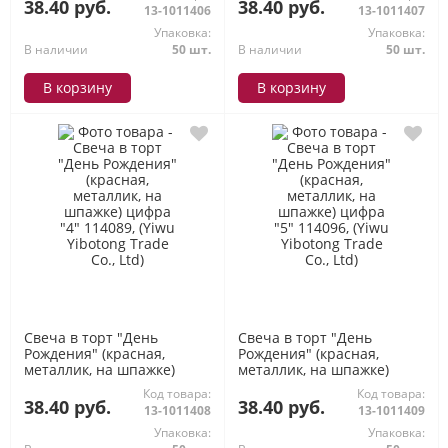
Yibotong Trade Co., Ltd)
Yibotong Trade Co., Ltd)
38.40 руб.
38.40 руб.
13-1011406
13-1011407
Упаковка:
Упаковка:
В наличии
50 шт.
В наличии
50 шт.
В корзину
В корзину
Свеча в торт "День
Свеча в торт "День
Рождения" (красная,
Рождения" (красная,
металлик, на шпажке)
металлик, на шпажке)
цифра "4" 114089, (Yiwu
цифра "5" 114096, (Yiwu
Код товара:
Код товара:
Yibotong Trade Co., Ltd)
Yibotong Trade Co., Ltd)
38.40 руб.
38.40 руб.
13-1011408
13-1011409
Упаковка:
Упаковка: