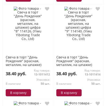
Свеча в торт "День
Свеча в торт "День
Рождения" (красная,
Рождения" (красная,
металлик, на шпажке)
металлик, на шпажке)
цифра "8" 114126, (Yiwu
цифра "9" 114140, (Yiwu
Код товара:
Код товара:
Yibotong Trade Co., Ltd)
Yibotong Trade Co., Ltd)
38.40 руб.
38.40 руб.
13-1011412
13-1011414
Упаковка:
Упаковка:
В наличии
50 шт.
В наличии
50 шт.
В корзину
В корзину