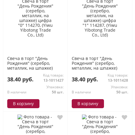
Свеча в торт "День
Свеча в торт "День
Рождения" (серебро,
Рождения" (серебро,
металлик, на шпажке)
металлик, на шпажке)
цифра "0" 114270, (Yiwu
цифра "1" 114287, (Yiwu
Код товара:
Код товара:
Yibotong Trade Co., Ltd)
Yibotong Trade Co., Ltd)
38.40 руб.
38.40 руб.
13-1011427
13-1011428
Упаковка:
Упаковка:
В наличии
50 шт.
В наличии
50 шт.
В корзину
В корзину