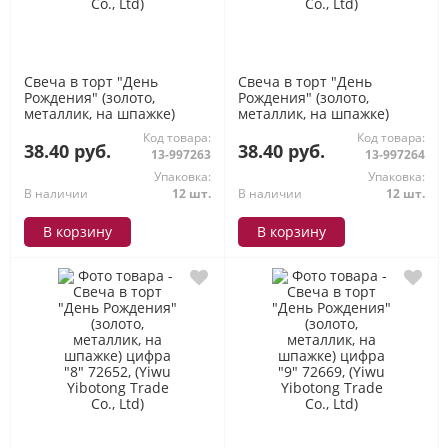
Свеча в торт "День
Свеча в торт "День
Рождения" (золото,
Рождения" (золото,
металлик, на шпажке)
металлик, на шпажке)
цифра "6" 72638, (Yiwu
цифра "7" 72645, (Yiwu
Код товара:
Код товара:
Yibotong Trade Co., Ltd)
Yibotong Trade Co., Ltd)
38.40 руб.
38.40 руб.
13-997263
13-997264
Упаковка:
Упаковка:
В наличии
12 шт.
В наличии
12 шт.
В корзину
В корзину