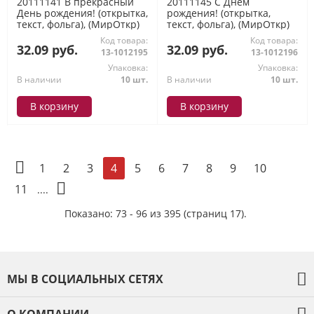
20111141 В прекрасный
20111145 С Днем
День рождения! (открытка,
рождения! (открытка,
текст, фольга), (МирОткр)
текст, фольга), (МирОткр)
Код товара:
Код товара:
32.09 руб.
32.09 руб.
13-1012195
13-1012196
Упаковка:
Упаковка:
В наличии
10 шт.
В наличии
10 шт.
В корзину
В корзину
1
2
3
5
6
7
8
9
10
4
11
....
Показано: 73 - 96 из 395 (страниц 17).
МЫ В СОЦИАЛЬНЫХ СЕТЯХ