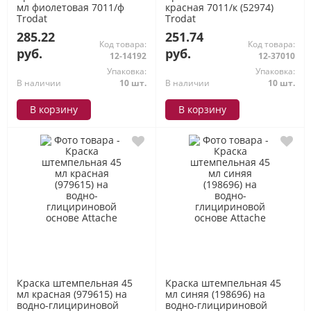
мл фиолетовая 7011/ф
красная 7011/к (52974)
Trodat
Trodat
285.22
251.74
Код товара:
Код товара:
руб.
руб.
12-14192
12-37010
Упаковка:
Упаковка:
В наличии
10 шт.
В наличии
10 шт.
В корзину
В корзину
Краска штемпельная 45
Краска штемпельная 45
мл красная (979615) на
мл синяя (198696) на
водно-глицириновой
водно-глицириновой