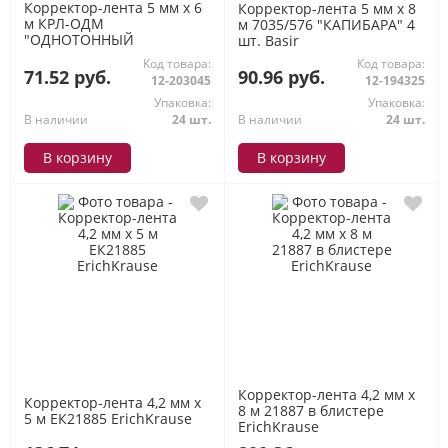
Корректор-лента 5 мм х 6
Корректор-лента 5 мм х 8
м КРЛ-ОДМ
м 7035/576 "КАПИБАРА" 4
"ОДНОТОННЫЙ
шт. Basir
МИНИМАЛИЗМ" цв.корп.
Код товара:
Код товара:
ассорти SchoolФормат
71.52 руб.
90.96 руб.
12-203045
12-194325
Упаковка:
Упаковка:
В наличии
24 шт.
В наличии
24 шт.
В корзину
В корзину
Корректор-лента 4,2 мм х
Корректор-лента 4,2 мм х
8 м 21887 в блистере
5 м ЕК21885 ErichKrause
ErichKrause