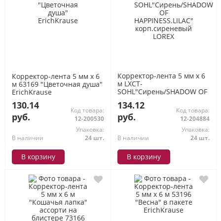
Корректор-лента 5 мм х 6
Корректор-лента 5 мм х 6
м LXCT-
м 63169 "Цветочная душа"
SOHL"Сирень/SHADOW OF
ErichKrause
HAPPINESS.LILAC"
130.14
134.12
корп.сиреневый LOREX
Код товара:
Код товара:
руб.
руб.
12-200530
12-204884
Упаковка:
Упаковка:
В наличии
24 шт.
В наличии
24 шт.
В корзину
В корзину