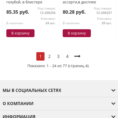
голубой, в блистере
ассорти,в дисплее
ErichKrause
ErichKrause
Код товара:
Код товара:
85.35 руб.
80.28 руб.
12-208256
12-208257
Упаковка:
Упаковка:
В наличии
24 шт.
В наличии
20 шт.
В корзину
В корзину
2
3
4
1
Показано: 1 - 24 из 77 (страниц 4).
МЫ В СОЦИАЛЬНЫХ СЕТЯХ
О КОМПАНИИ
О компании
ИНФОРМАЦИЯ