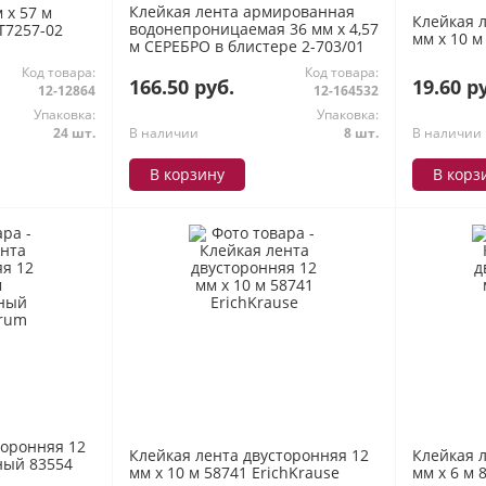
Клейкая лента армированная
 х 57 м
Клейкая 
водонепроницаемая 36 мм х 4,57
T7257-02
мм х 10 м
м СЕРЕБРО в блистере 2-703/01
Альт
Код товара:
Код товара:
166.50 руб.
19.60 р
12-12864
12-164532
Упаковка:
Упаковка:
24 шт.
В наличии
8 шт.
В наличии
В корзину
В корз
торонняя 12
Клейкая лента двусторонняя 12
Клейкая 
ный 83554
мм х 10 м 58741 ErichKrause
мм х 6 м 