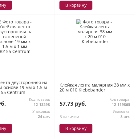
ину
В корзину
лента двусторонняя на
Клейкая лента малярная 38 мм х
 основе 19 мм х 1.5 м
20 м 010 Klebebander
155 Centrum
Код товара:
Код товара:
уб.
57.73 руб.
12-13298
12-119865
Упаковка:
Упаковка:
24 шт.
В наличии
8 шт.
ину
В корзину