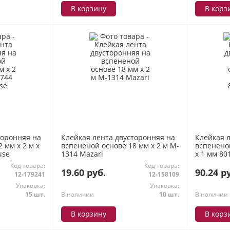
В корзину
В корз
торонняя на
Клейкая лента двусторонняя на
Клейкая 
 мм х 2 м х
вспененой основе 18 мм х 2 м M-
вспененой
use
1314 Mazari
х 1 мм 80
Код товара:
Код товара:
19.60 руб.
90.24 р
12-179241
12-158109
Упаковка:
Упаковка:
15 шт.
В наличии
10 шт.
В наличии
В корзину
В корз