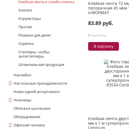
Клейкая лента и стрейч-пленка
Клейкая лента 72 мм
прозрачная 45 мкм 
Кнопки
inФОРМАТ
Корректоры
83.89 руб.
Прочее
Резинки для денег
В наличии
Скрепки
В корзину
Степлеры, скобы,
антистеплеры
Штемпельная продукция
Наклейки
Настольные принадлежности
Новогодний ассортимент
Ножницы
Обложки школьные
Оборудование
Клейкая лента двус
мм х 1 м суперпроч
Офисная техника
Centrum