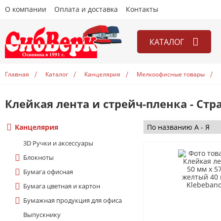
О компании
Оплата и доставка
Контакты
КАТАЛОГ
Канцелярия
Главная
Каталог
Канцелярия
Мелкоофисные товары
Книги
Игры
Клейкая лента и стрейч-пленка - Стр
Открытки
Канцелярия
Учебники
3D Ручки и аксесcуары
Блокноты
Бумага офисная
Бумага цветная и картон
Бумажная продукция для офиса
Выпускнику