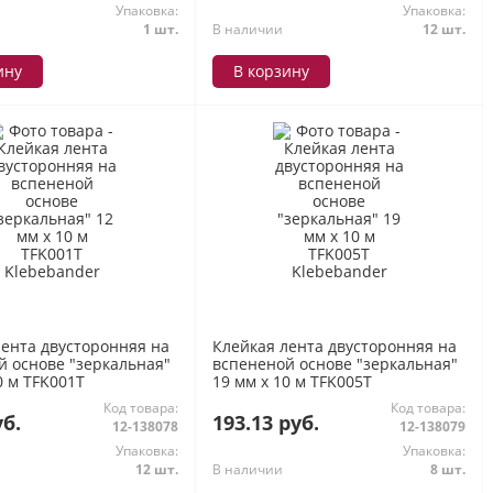
Упаковка:
Упаковка:
1 шт.
В наличии
12 шт.
ину
В корзину
лента двусторонняя на
Клейкая лента двусторонняя на
й основе "зеркальная"
вспененой основе "зеркальная"
0 м TFK001T
19 мм х 10 м TFK005T
der
Klebebander
Код товара:
Код товара:
уб.
193.13 руб.
12-138078
12-138079
Упаковка:
Упаковка:
12 шт.
В наличии
8 шт.