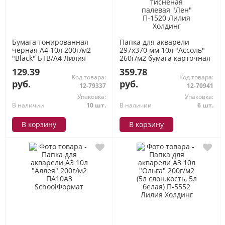
Бумага тонированная
Папка для акварели
черная А4 10л 200г/м2
297х370 мм 10л "Ассоль"
"Black" БТВ/А4 Лилия
260г/м2 бумага карточная
Холдинг
тисненая палевая "Лен"
129.39
359.78
П-1520 Лилия Холдинг
Код товара:
Код товара:
руб.
руб.
12-79337
12-70941
Упаковка:
Упаковка:
В наличии
10 шт.
В наличии
6 шт.
В корзину
В корзину