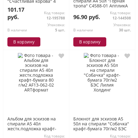
спирали А4 50л "Горная
"Счастливая корова" 4
тропа" С4588-01 АппликА
цвета 160г/м2 АЛ-9155
101.17
Лилия Холдинг
Код товара:
Код товара:
руб.
96.90 руб.
12-195788
12-144508
Упаковка:
Упаковка:
В наличии
5 шт.
В наличии
30 шт.
В корзину
В корзину
Альбом для эскизов на
Блокнот для эскизов А5
спирали А5 40л
50л на спирали "Собачка"
жестк.подложка крафт-
крафт-бумага 70г/м2 БЭС
бумага 80 г/м2 AF13-062-02
Лилия Холдинг
Код товара:
Код товара: