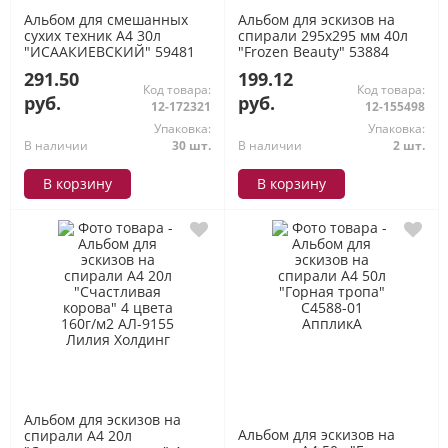
Альбом для смешанных
Альбом для эскизов на
сухих техник А4 30л
спирали 295х295 мм 40л
"ИСААКИЕВСКИЙ" 59481
"Frozen Beauty" 53884
Феникс
ErichKrause
291.50
199.12
Код товара:
Код товара:
руб.
руб.
12-172321
12-155498
Упаковка:
Упаковка:
В наличии
30 шт.
В наличии
2 шт.
В корзину
В корзину
Альбом для эскизов на
Альбом для эскизов на
спирали А4 20л