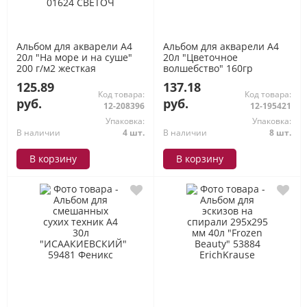
Альбом для акварели А4
Альбом для акварели А4
20л "На море и на суше"
20л "Цветочное
200 г/м2 жесткая
волшебство" 160гр
подложка, склейка А235
АЛ-8899 Лилия Холдинг
125.89
137.18
01624 СВЕТОЧ
Код товара:
Код товара:
руб.
руб.
12-208396
12-195421
Упаковка:
Упаковка:
В наличии
4 шт.
В наличии
8 шт.
В корзину
В корзину