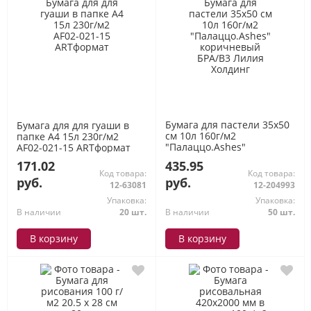
Бумага для пастели 35х50
Бумага для для гуаши в
см 10л 160г/м2
папке А4 15л 230г/м2
"Палаццо.Аshes"
AF02-021-15 ARTформат
коричневый БРА/В3 Лилия
171.02
435.95
Холдинг
Код товара:
Код товара:
руб.
руб.
12-63081
12-204993
Упаковка:
Упаковка:
В наличии
20 шт.
В наличии
50 шт.
В корзину
В корзину