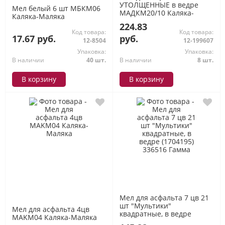
УТОЛЩЕННЫЕ в ведре
Мел белый 6 шт МБКМ06
МАДКМ20/10 Каляка-
Каляка-Маляка
Маляка
224.83
Код товара:
Код товара:
17.67 руб.
руб.
12-8504
12-199607
Упаковка:
Упаковка:
В наличии
40 шт.
В наличии
8 шт.
В корзину
В корзину
Мел для асфальта 7 цв 21
шт "Мультики"
Мел для асфальта 4цв
квадратные, в ведре
MAKM04 Каляка-Маляка
(1704195) 336516 Гамма