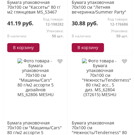
Бумага упаковочная
Бумага упаковочная
70х100 см "Кассеты" 80 г/
70х100 см "Летняя
м2 глянцевая MS_53467
вечеринка/Summer Party"
(358095) MESHU
90 г/м2 М100_41085
Код товара:
Код товара:
MESHU
41.19 руб.
30.88 руб.
12-198282
12-176686
Упаковка:
Упаковка:
В наличии
50 шт.
В наличии
50 шт.
В корзину
В корзину
Бумага упаковочная
Бумага упаковочная
70х100 см "Машины/Cars"
70х100 см
80 г/м2 ассорти 5
"Нежность/Tenderness" 80