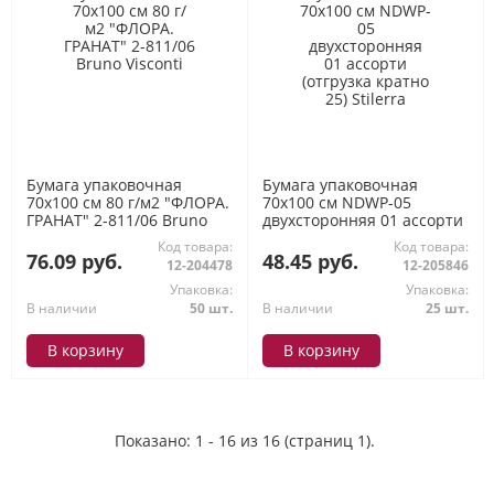
Бумага упаковочная
Бумага упаковочная
70х100 см 80 г/м2 "ФЛОРА.
70х100 см NDWP-05
ГРАНАТ" 2-811/06 Bruno
двухсторонняя 01 ассорти
Visconti
(отгрузка кратно 25)
Код товара:
Код товара:
Stilerra
76.09 руб.
48.45 руб.
12-204478
12-205846
Упаковка:
Упаковка:
В наличии
50 шт.
В наличии
25 шт.
В корзину
В корзину
Показано: 1 - 16 из 16 (страниц 1).