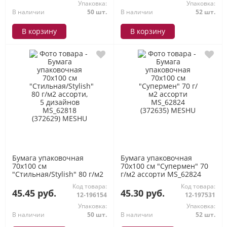
Упаковка:
Упаковка:
В наличии
50 шт.
В наличии
52 шт.
В корзину
В корзину
Бумага упаковочная
Бумага упаковочная
70х100 см
70х100 см "Супермен" 70
"Стильная/Stylish" 80 г/м2
г/м2 ассорти MS_62824
ассорти, 5 дизайнов
(372635) MESHU
Код товара:
Код товара:
MS_62818 (372629) MESHU
45.45 руб.
45.30 руб.
12-196154
12-197531
Упаковка:
Упаковка:
В наличии
50 шт.
В наличии
52 шт.