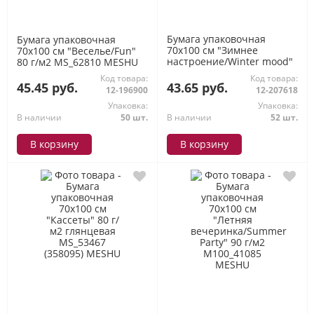
Бумага упаковочная
Бумага упаковочная
70х100 см "Зимнее
70х100 см "Веселье/Fun"
настроение/Winter mood"
80 г/м2 MS_62810 MESHU
80 г/м2 глянец ассорти 4
Код товара:
Код товара:
диз. MS_66803 MESHU
45.45 руб.
43.65 руб.
12-196900
12-207618
Упаковка:
Упаковка:
В наличии
50 шт.
В наличии
52 шт.
В корзину
В корзину