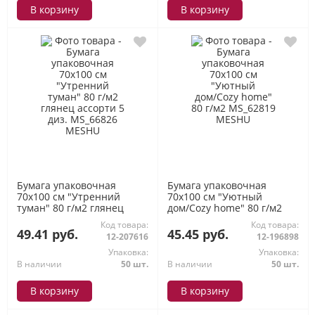
В корзину
В корзину
Бумага упаковочная
Бумага упаковочная
70х100 см "Утренний
70х100 см "Уютный
туман" 80 г/м2 глянец
дом/Cozy home" 80 г/м2
ассорти 5 диз. MS_66826
MS_62819 MESHU
Код товара:
Код товара:
MESHU
49.41 руб.
45.45 руб.
12-207616
12-196898
Упаковка:
Упаковка:
В наличии
50 шт.
В наличии
50 шт.
В корзину
В корзину