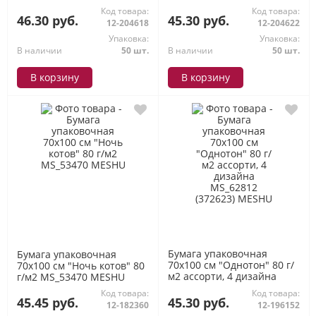
дизайнов MS_62806
г/м2 асс., 5 диз. MS_62804
Код товара:
Код товара:
MESHU
(372615) MESHU
46.30 руб.
45.30 руб.
12-204618
12-204622
Упаковка:
Упаковка:
В наличии
50 шт.
В наличии
50 шт.
В корзину
В корзину
Бумага упаковочная
Бумага упаковочная
70х100 см "Однотон" 80 г/
70х100 см "Ночь котов" 80
м2 ассорти, 4 дизайна
г/м2 MS_53470 MESHU
MS_62812 (372623) MESHU
Код товара:
Код товара:
45.45 руб.
45.30 руб.
12-182360
12-196152