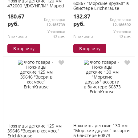
Ножницы детские 120 мм
60867 "Морские друзья" в
472000 "ДЖУНГЛИ" Maped
блистере ErichKrause
180.67
132.87
Код товара:
Код товара:
руб.
руб.
12-185739
12-186592
Упаковка:
Упаковка:
В наличии
12 шт.
В наличии
12 шт.
В корзину
В корзину
Ножницы детские 130 мм
Ножницы детские 125 мм
"Морские друзья" ассорти
39646 "Звери в космосе"
в блистере 60873
ErichKrause