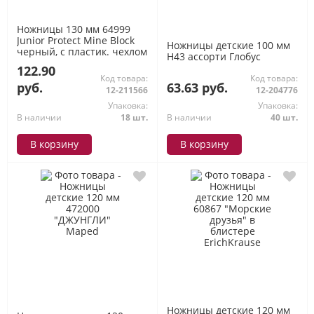
Ножницы 130 мм 64999
Junior Protect Mine Block
Ножницы детские 100 мм
черный, с пластик. чехлом
Н43 ассорти Глобус
и именным стикером
122.90
ErichKrause
Код товара:
Код товара:
руб.
63.63 руб.
12-211566
12-204776
Упаковка:
Упаковка:
В наличии
18 шт.
В наличии
40 шт.
В корзину
В корзину
Ножницы детские 120 мм