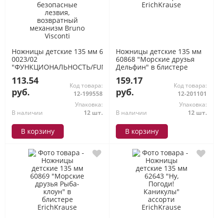
Ножницы детские 135 мм 60-
Ножницы детские 135 мм
0023/02
60868 "Морские друзья
"ФУНКЦИОНАЛЬНОСТЬ/FUNCUT.
Дельфин" в блистере
Кошка" безопасные лезвия,
ErichKrause
113.54
159.17
возвратный механизм Bruno
Код товара:
Код товара:
Visconti
руб.
руб.
12-199558
12-201101
Упаковка:
Упаковка:
В наличии
12 шт.
В наличии
12 шт.
В корзину
В корзину