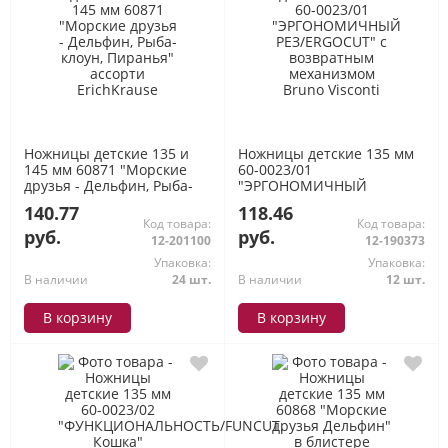
Ножницы детские 135 и
Ножницы детские 135 мм
145 мм 60871 "Морские
60-0023/01
друзья - Дельфин, Рыба-
"ЭРГОНОМИЧНЫЙ
клоун, Пиранья" ассорти
РЕЗ/ERGOCUT" с
140.77
118.46
ErichKrause
возвратным механизмом
Код товара:
Код товара:
Bruno Visconti
руб.
руб.
12-201100
12-190373
Упаковка:
Упаковка:
В наличии
24 шт.
В наличии
12 шт.
В корзину
В корзину