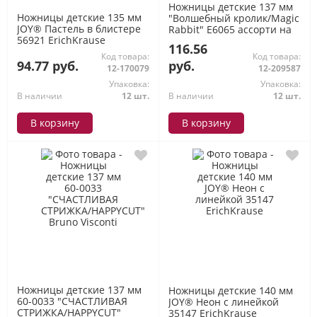
Ножницы детские 137 мм
Ножницы детские 135 мм
"Волшебный кролик/Magic
JOY® Пастель в блистере
Rabbit" E6065 ассорти на
56921 ErichKrause
блистере (410907) Deli
116.56
Код товара:
Код товара:
94.77 руб.
руб.
12-170079
12-209587
Упаковка:
Упаковка:
В наличии
12 шт.
В наличии
12 шт.
В корзину
В корзину
Ножницы детские 137 мм
Ножницы детские 140 мм
60-0033 "СЧАСТЛИВАЯ
JOY® Неон с линейкой
СТРИЖКА/HAPPYCUT"
35147 ErichKrause