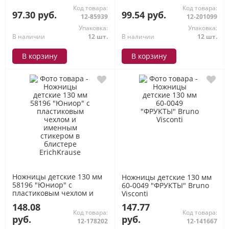
ErichKrause
Код товара:
Код товара:
97.30 руб.
99.54 руб.
12-85939
12-201099
Упаковка:
Упаковка:
В наличии
12 шт.
В наличии
12 шт.
В корзину
В корзину
Ножницы детские 130 мм
Ножницы детские 130 мм
58196 "Юниор" с
60-0049 "ФРУКТЫ" Bruno
пластиковым чехлом и
Visconti
именным стикером в
148.08
147.77
блистере ErichKrause
Код товара:
Код товара:
руб.
руб.
12-178202
12-141667