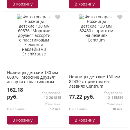
В корзину
В корзину
Ножницы детские 130 мм
Ножницы детские 130 мм
60876 "Морские друзья"
82430 с принтом на
ассорти с пластиковым
лезвиях Centrum
чехлом и наклейками
162.18
ErichKrause
Код товара:
Код товара:
руб.
77.22 руб.
12-201815
12-115839
Упаковка:
Упаковка:
В наличии
12 шт.
В наличии
30 шт.
В корзину
В корзину