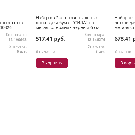
Набор из 2-х горизонтальных
Набор из
ный, сетка,
лотков для бумаг "СИЛА" на
лотков дл
30826
металл.стержнях черный 6 см
металл.с
ЛТГ-63793/ЛТ102 Стамм
ЛТГ-3173
Код товара:
Код товара:
517.41 руб.
678.41 
12-190663
12-146274
Упаковка:
Упаковка:
6 шт.
В наличии
8 шт.
В наличии
В корзину
В корз