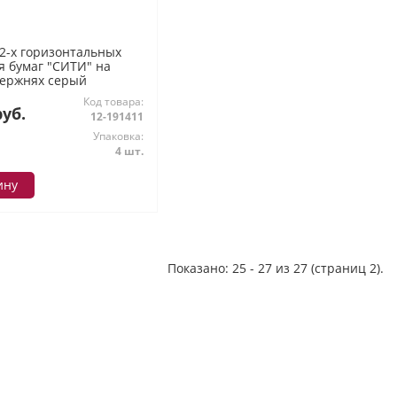
 2-х горизонтальных
я бумаг "СИТИ" на
тержнях серый
5 Стамм
Код товара:
руб.
12-191411
Упаковка:
4 шт.
ину
Показано: 25 - 27 из 27 (страниц 2).