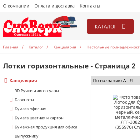
О компании
Оплата и доставка
Контакты
КАТАЛОГ
Канцелярия
Главная
Каталог
Канцелярия
Настольные принадлежност
Книги
Игры
Лотки горизонтальные - Страница 2
Открытки
Канцелярия
Учебники
3D Ручки и аксесcуары
Блокноты
Бумага офисная
Бумага цветная и картон
Бумажная продукция для офиса
Выпускнику