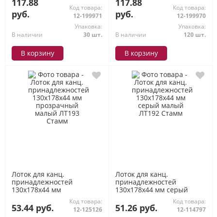
117.88
117.88
Код товара:
Код товара:
руб.
руб.
12-199971
12-199970
Упаковка:
Упаковка:
В наличии
30 шт.
В наличии
120 шт.
В корзину
В корзину
Лоток для канц.
Лоток для канц.
принадлежностей
принадлежностей
130х178х44 мм
130х178х44 мм серый
прозрачный малый ЛТ193
малый ЛТ192 Стамм
Код товара:
Код товара:
Стамм
53.44 руб.
51.26 руб.
12-125126
12-114797