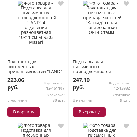
Подставка для
Подставка для
письменных
письменных
принадлежностей "LAND"
принадлежностей
4 отделения разноцветная
"Каскад" серая
223.06
247.10
10х11 см M-9303 Mazari
тонированная ОР14 Стамм
Код товара:
Код товара:
руб.
руб.
12-161107
12-13932
Упаковка:
Упаковка:
В наличии
30 шт.
В наличии
9 шт.
В корзину
В корзину