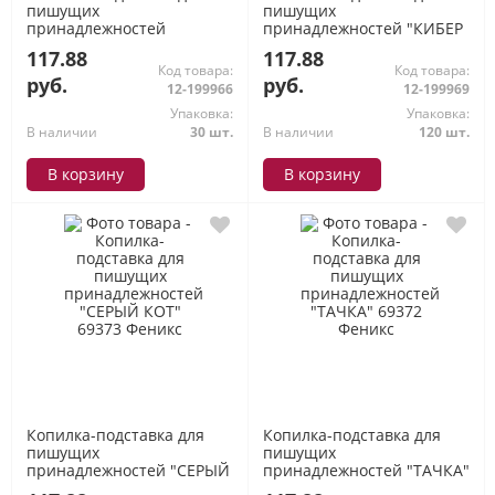
пишущих
пишущих
принадлежностей
принадлежностей "КИБЕР
"ДЕВОЧКА И ЗАЙКА" 69368
АНИМЕ" 69371 Феникс
117.88
117.88
Феникс
Код товара:
Код товара:
руб.
руб.
12-199966
12-199969
Упаковка:
Упаковка:
В наличии
30 шт.
В наличии
120 шт.
В корзину
В корзину
Копилка-подставка для
Копилка-подставка для
пишущих
пишущих
принадлежностей "СЕРЫЙ
принадлежностей "ТАЧКА"
КОТ" 69373 Феникс
69372 Феникс