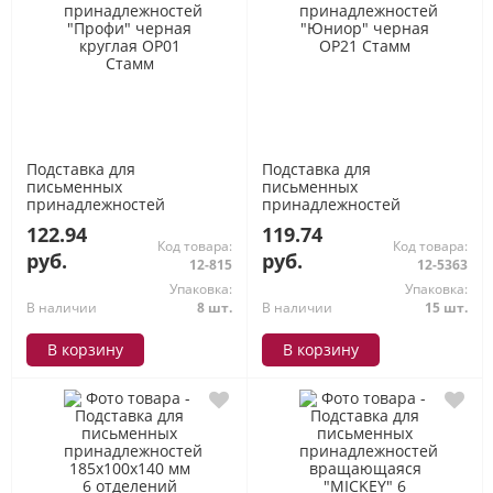
Подставка для
Подставка для
письменных
письменных
принадлежностей
принадлежностей
"Профи" черная круглая
"Юниор" черная ОР21
122.94
119.74
ОР01 Стамм
Стамм
Код товара:
Код товара:
руб.
руб.
12-815
12-5363
Упаковка:
Упаковка:
В наличии
8 шт.
В наличии
15 шт.
В корзину
В корзину