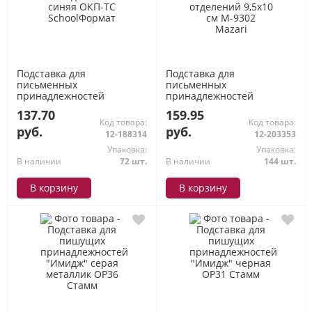
Подставка для
Подставка для
письменных
письменных
принадлежностей
принадлежностей
185х100х140 мм 6
вращающаяся "MICKEY" 6
137.70
159.95
отделений синяя ОКП-ТС
отделений 9,5х10 см M-
Код товара:
Код товара:
SchoolФормат
9302 Mazari
руб.
руб.
12-188314
12-203353
Упаковка:
Упаковка:
В наличии
72 шт.
В наличии
144 шт.
В корзину
В корзину