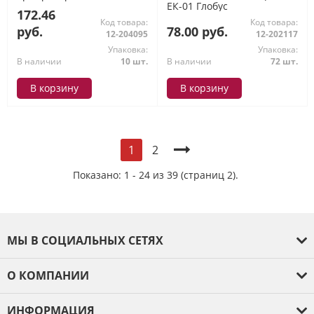
ЕК-01 Глобус
, розовый/бирюзовый
172.46
ОР-31786 Стамм
Код товара:
Код товара:
руб.
78.00 руб.
12-204095
12-202117
Упаковка:
Упаковка:
В наличии
10 шт.
В наличии
72 шт.
В корзину
В корзину
2
1
Показано: 1 - 24 из 39 (страниц 2).
МЫ В СОЦИАЛЬНЫХ СЕТЯХ
О КОМПАНИИ
О компании
ИНФОРМАЦИЯ