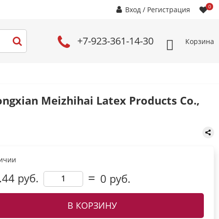
0
Вход
/
Регистрация
+7-923-361-14-30
Корзина
xian Meizhihai Latex Products Co.,
личии
.44 руб.
0
руб.
В КОРЗИНУ