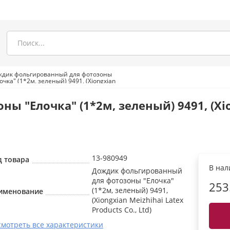
ждик фольгированный для фотозоны
очка" (1*2м, зеленый) 9491, (Xiongxian
zhihai Latex Products Co., Ltd)
"Елочка" (1*2м, зеленый) 9491, (Xiong
13-980949
д товара
В на
Дождик фольгированный
для фотозоны "Елочка"
253
(1*2м, зеленый) 9491,
именование
(Xiongxian Meizhihai Latex
Products Co., Ltd)
смотреть все характеристики