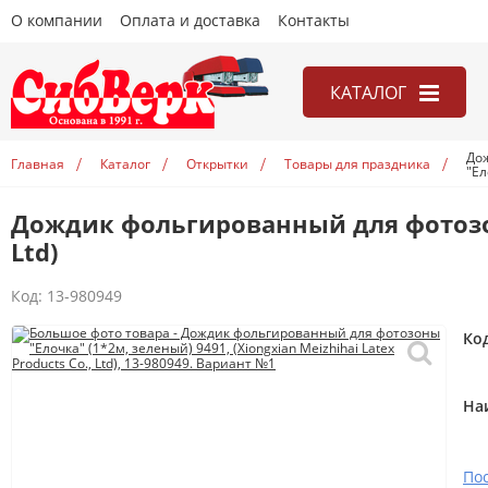
О компании
Оплата и доставка
Контакты
КАТАЛОГ
Канцелярия
До
Главная
Каталог
Открытки
Товары для праздника
"Ел
Книги
Mei
Дождик фольгированный для фотозоны 
Игры
Ltd)
Открытки
Код:
13-980949
Учебники
Ко
На
По