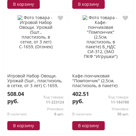
В корзину
В корзину
Игровой Набор Овощи.
Кафе-пончиковая
Урожай (5шт., пластизоль,
"Помпончик" (2,5см,
в сетке, от 3 лет) С-1659,
пластизоль, в пакете)
(Огонек)
Б_НДС СИ-312, (ЗАО ПКФ
508.04
402.51
"Игрушки")
Код товара:
Код товара:
руб.
руб.
11-223124
11-184780
Упаковка:
Упаковка:
В наличии
6 шт.
В наличии
30 шт.
В корзину
В корзину