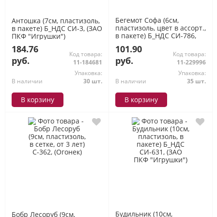
Бегемот Софа (6см,
Антошка (7см, пластизоль,
пластизоль, цвет в ассорт.,
в пакете) Б_НДС СИ-3, (ЗАО
в пакете) Б_НДС СИ-786,
ПКФ "Игрушки")
(ЗАО ПКФ "Игрушки")
184.76
101.90
Код товара:
Код товара:
руб.
руб.
11-184681
11-229996
Упаковка:
Упаковка:
В наличии
30 шт.
В наличии
35 шт.
В корзину
В корзину
Будильник (10см,
Бобр Лесоруб (9см,