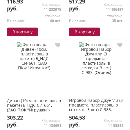
116.93
517.29
Код товара:
Код товара:
руб.
руб.
11-232975
11-186487
Упаковка:
Упаковка:
В наличии
40 шт.
В наличии
35 шт.
В корзину
В корзину
Игровой Набор Джунгли (3
Диван (10см, пластизоль, в
предмета, пластизоль, в
пакете) Б_НДС СИ-661,
сетке, от 3 лет) С-983,
(ЗАО ПКФ "Игрушки")
(Огонек)
303.22
504.58
Код товара:
Код товара:
руб.
руб.
11-184691
11-55344