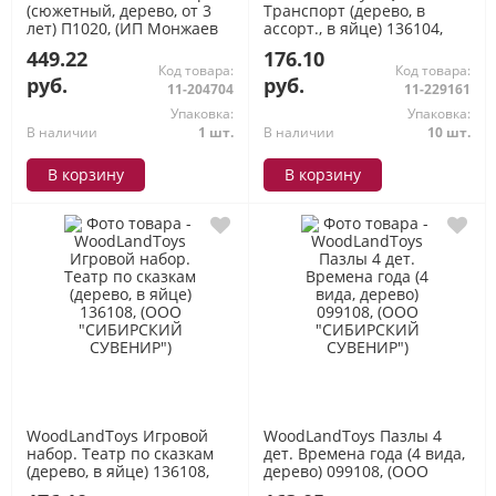
(сюжетный, дерево, от 3
Транспорт (дерево, в
лет) П1020, (ИП Монжаев
ассорт., в яйце) 136104,
С.М.)
(ООО "СИБИРСКИЙ
449.22
176.10
СУВЕНИР")
Код товара:
Код товара:
руб.
руб.
11-204704
11-229161
Упаковка:
Упаковка:
В наличии
1 шт.
В наличии
10 шт.
В корзину
В корзину
WoodLandToys Игровой
WoodLandToys Пазлы 4
набор. Театр по сказкам
дет. Времена года (4 вида,
(дерево, в яйце) 136108,
дерево) 099108, (ООО
(ООО "СИБИРСКИЙ
"СИБИРСКИЙ СУВЕНИР")