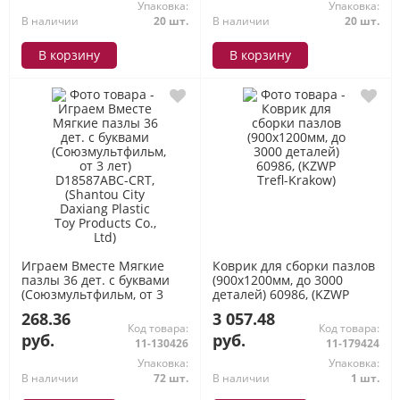
Упаковка:
Упаковка:
В наличии
20 шт.
В наличии
20 шт.
В корзину
В корзину
Играем Вместе Мягкие
Коврик для сборки пазлов
пазлы 36 дет. с буквами
(900x1200мм, до 3000
(Союзмультфильм, от 3
деталей) 60986, (KZWP
лет) D18587ABC-CRT,
Trefl-Krakow)
268.36
3 057.48
(Shantou City Daxiang
Код товара:
Код товара:
Plastic Toy Products Co.,
руб.
руб.
11-130426
11-179424
Ltd)
Упаковка:
Упаковка:
В наличии
72 шт.
В наличии
1 шт.