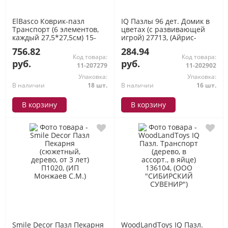
ElBasco Коврик-пазл
IQ Пазлы 96 дет. Домик в
Транспорт (6 элементов,
цветах (с развивающей
каждый 27,5*27,5см) 15-
игрой) 27713, (Айрис-
004, (Я РАСТУ ТОЙЗ)
пресс)
756.82
284.94
Код товара:
Код товара:
руб.
руб.
11-207279
11-202902
Упаковка:
Упаковка:
В наличии
18 шт.
В наличии
16 шт.
В корзину
В корзину
Smile Decor Пазл Пекарня
WoodLandToys IQ Пазл.