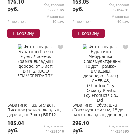
176.10
163.05
СУВЕНИР")
Код товара:
Код товара:
руб.
руб.
11-229165
11-164791
Упаковка:
Упаковка:
В наличии
10 шт.
В наличии
10 шт.
В корзину
В корзину
Буратино Пазлы 9 дет.
Буратино Чебурашка
Лисенок (рамка-вкладыш,
(Союзмультфильм, 18 дет.,
дерево, от 3 лет) BRT12,
рамка-вкладыш, дерево, от
(ООО "ТИМБЕРГРУПП")
3 лет) CHEB-48, (Shantou
105.04
296.10
City Daxiang Plastic Toy
Код товара:
Код товара:
Products Co., Ltd)
руб.
руб.
11-231510
11-234395