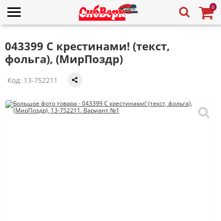
0
043399 С крестинами! (текст,
фольга), (МирПоздр)
Код:
13-752211