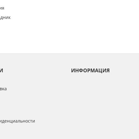
ия
здник
И
ИНФОРМАЦИЯ
вка
иденциальности