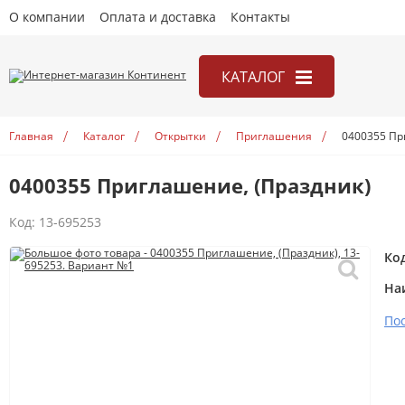
О компании
Оплата и доставка
Контакты
КАТАЛОГ
Канцелярия
Главная
Каталог
Открытки
Приглашения
0400355 Пр
Книги
0400355 Приглашение, (Праздник)
Игры
Открытки
Код:
13-695253
Учебники
Ко
На
По