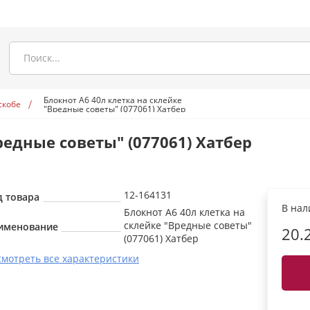
Блокнот А6 40л клетка на склейке
скобе
"Вредные советы" (077061) Хатбер
редные советы" (077061) Хатбер
12-164131
д товара
В на
Блокнот А6 40л клетка на
склейке "Вредные советы"
именование
20.
(077061) Хатбер
смотреть все характеристики