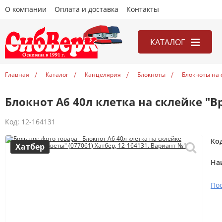
О компании
Оплата и доставка
Контакты
КАТАЛОГ
Канцелярия
Главная
Каталог
Канцелярия
Блокноты
Блокноты на 
Книги
Блокнот А6 40л клетка на склейке "В
Игры
Открытки
Код:
12-164131
Учебники
Ко
Хатбер
На
По