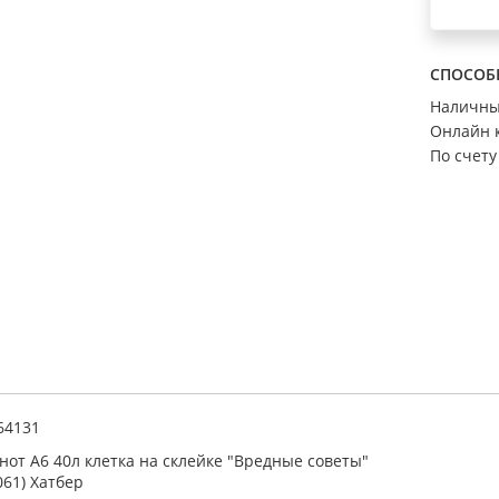
СПОСОБ
Наличн
Онлайн 
По счету
64131
нот А6 40л клетка на склейке "Вредные советы"
061) Хатбер