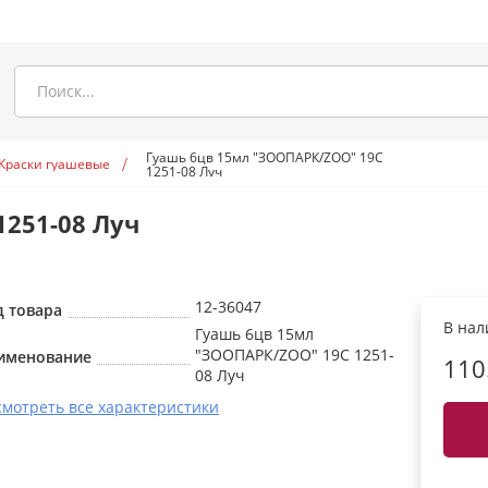
Гуашь 6цв 15мл "ЗООПАРК/ZOO" 19С
Краски гуашевые
1251-08 Луч
251-08 Луч
12-36047
д товара
В на
Гуашь 6цв 15мл
"ЗООПАРК/ZOO" 19С 1251-
именование
110
08 Луч
смотреть все характеристики