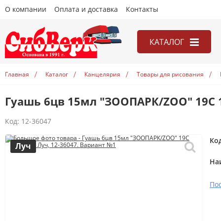
О компании
Оплата и доставка
Контакты
КАТАЛОГ
Канцелярия
Главная
Каталог
Канцелярия
Товары для рисования
Книги
Гуашь 6цв 15мл "ЗООПАРК/ZOO" 19С 1
Игры
Открытки
Код:
12-36047
Учебники
Ко
Луч
На
По