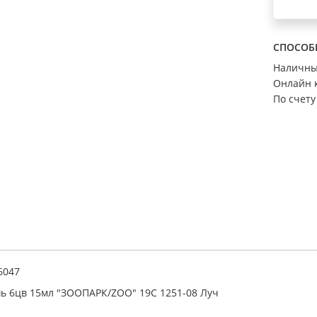
СПОСОБ
Наличн
Онлайн 
По счету
6047
ь 6цв 15мл "ЗООПАРК/ZOO" 19С 1251-08 Луч