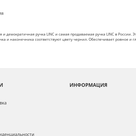
ия
и демократичная ручка LINC и самая продаваемая ручка LINC в России. Э
ачка и наконечника соответствуют цвету чернил. Обеспечивает ровное и г
И
ИНФОРМАЦИЯ
вка
иденциальности