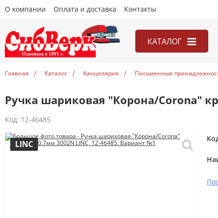
О компании
Оплата и доставка
Контакты
КАТАЛОГ
Канцелярия
Главная
Каталог
Канцелярия
Письменные принадлежнос
Книги
Ручка шариковая "Корона/Corona" кр
Игры
Открытки
Код:
12-46485
Учебники
Ко
LINC
На
По