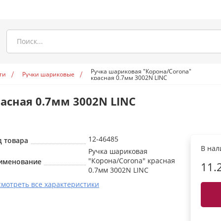
Ручка шариковая "Корона/Corona"
ти
Ручки шариковые
красная 0.7мм 3002N LINC
асная 0.7мм 3002N LINC
12-46485
д товара
В на
Ручка шариковая
"Корона/Corona" красная
именование
11.
0.7мм 3002N LINC
смотреть все характеристики