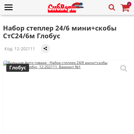
0
Набор степлер 24/6 мини+скобы
СтС24/6м Глобус
Код:
12-202111
Глобус