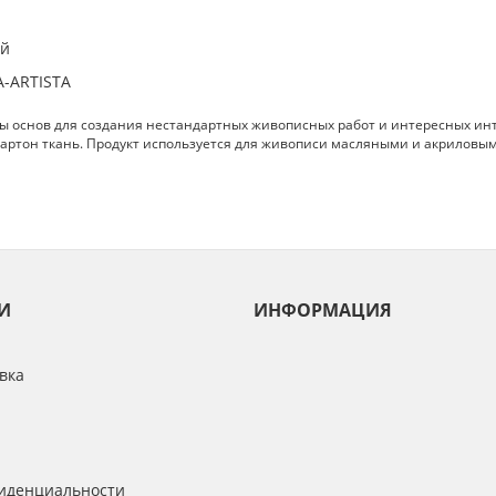
ай
A-ARTISTA
ты основ для создания нестандартных живописных работ и интересных инт
ртон ткань. Продукт используется для живописи масляными и акриловыми к
И
ИНФОРМАЦИЯ
вка
иденциальности