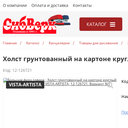
О компании
Оплата и доставка
Контакты
КАТАЛОГ
Канцелярия
Главная
Каталог
Канцелярия
Товары для рисования
Книги
Холст грунтованный на картоне кругл
Игры
Открытки
Код:
12-126721
Учебники
Ко
VISTA-ARTISTA
На
По