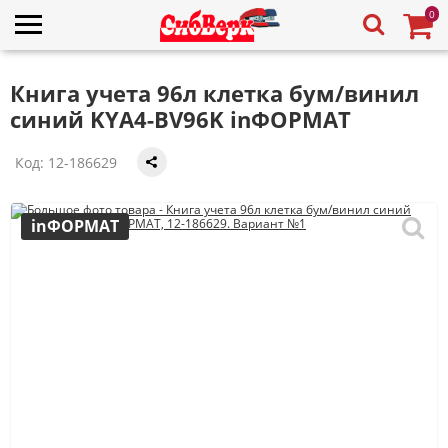
0
Книга учета 96л клетка бум/винил
синий KYA4-BV96K inФОРМАТ
Код:
12-186629
inФОРМАТ