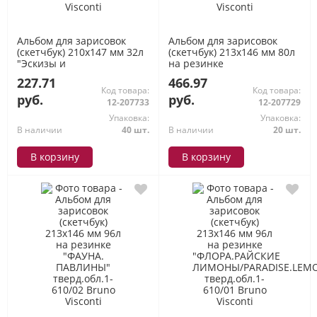
Альбом для зарисовок
Альбом для зарисовок
(скетчбук) 210х147 мм 32л
(скетчбук) 213х146 мм 80л
"Эскизы и
на резинке
искусство/Sketch&Art"
"ФЛОРА.ГРАНАТ"
227.71
466.97
блок-бежевый 1-600/01
тверд.обл. 1-609/02 Bruno
Код товара:
Код товара:
Bruno Visconti
Visconti
руб.
руб.
12-207733
12-207729
Упаковка:
Упаковка:
В наличии
40 шт.
В наличии
20 шт.
В корзину
В корзину