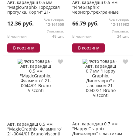
Авт. карандаш 0,5 мм
Авт. карандаш 0.5 мм
"MagicGraphix.Городская
"FineGraphix"
прогулка. Корги" 21-
черногр.трехгранные
0044/17 Bruno Visconti
цветной корпус 21-0001
Код товара:
Код товара:
Bruno Visconti
12.36 руб.
66.79 руб.
12-161550
12-111982
Упаковка:
Упаковка:
В наличии
48 шт.
В наличии
24 шт.
В корзину
В корзину
Авт. карандаш 0.7 мм
Авт. карандаш 0.5 мм
"Happy Graphix.
"MagicGraphix. Фламинго"
Динозавры" с ластиком
21-0044/01 Bruno Visconti