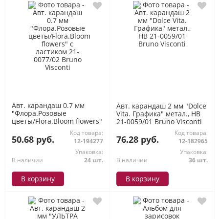
Авт. карандаш 0.7 мм
Авт. карандаш 2 мм "Dolce
"Флора.Розовые
Vita. Графика" метал., HB
цветы/Flora.Bloom flowers"
21-0059/01 Bruno Visconti
с ластиком 21-0077/02
Код товара:
Код товара:
Bruno Visconti
50.68 руб.
76.28 руб.
12-194277
12-182965
Упаковка:
Упаковка:
В наличии
24 шт.
В наличии
36 шт.
В корзину
В корзину