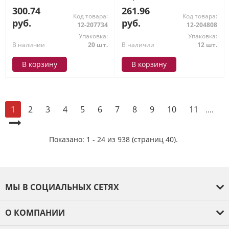
искусство/Sketch&Art"
Visconti
300.74
261.96
блок-бежевый 1-601/01
Код товара:
Код товара:
Bruno Visconti
руб.
руб.
12-207734
12-204808
Упаковка:
Упаковка:
В наличии
20 шт.
В наличии
12 шт.
В корзину
В корзину
2
3
4
5
6
7
8
9
10
11
1
....
Показано: 1 - 24 из 938 (страниц 40).
МЫ В СОЦИАЛЬНЫХ СЕТЯХ
О КОМПАНИИ