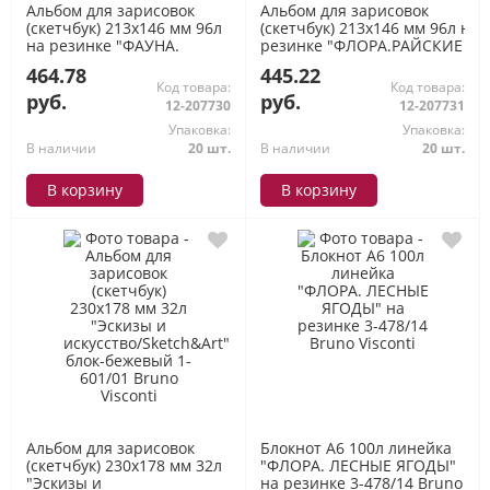
Альбом для зарисовок
Альбом для зарисовок
(скетчбук) 213х146 мм 96л
(скетчбук) 213х146 мм 96л на
на резинке "ФАУНА.
резинке "ФЛОРА.РАЙСКИЕ
ПАВЛИНЫ" тверд.обл.1-
ЛИМОНЫ/PARADISE.LEMONS"
464.78
445.22
610/02 Bruno Visconti
тверд.обл.1-610/01 Bruno
Код товара:
Код товара:
Visconti
руб.
руб.
12-207730
12-207731
Упаковка:
Упаковка:
В наличии
20 шт.
В наличии
20 шт.
В корзину
В корзину
Альбом для зарисовок
Блокнот А6 100л линейка
(скетчбук) 230х178 мм 32л
"ФЛОРА. ЛЕСНЫЕ ЯГОДЫ"
"Эскизы и
на резинке 3-478/14 Bruno