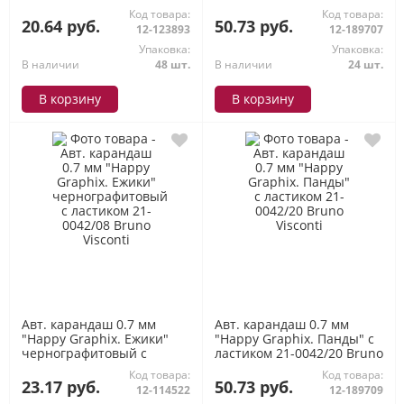
21-0042/21 Bruno Visconti
Код товара:
Код товара:
20.64 руб.
50.73 руб.
12-123893
12-189707
Упаковка:
Упаковка:
В наличии
48 шт.
В наличии
24 шт.
В корзину
В корзину
Авт. карандаш 0.7 мм
Авт. карандаш 0.7 мм
"Happy Graphix. Ежики"
"Happy Graphix. Панды" с
чернографитовый с
ластиком 21-0042/20 Bruno
ластиком 21-0042/08 Bruno
Visconti
Код товара:
Код товара:
Visconti
23.17 руб.
50.73 руб.
12-114522
12-189709