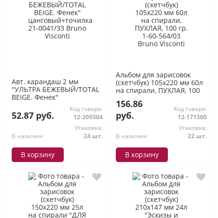
Альбом для зарисовок
Авт. карандаш 2 мм
(скетчбук) 105х220 мм 60л
"УЛЬТРА БЕЖЕВЫЙ/TOTAL
на спирали, ПУХЛАЯ, 100
BEIGE. Фенек"
гр. 1-60-564/03 Bruno
156.86
цанговый+точилка 21-
Visconti
Код товара:
Код товара:
0041/33 Bruno Visconti
52.87 руб.
руб.
12-209304
12-171500
Упаковка:
Упаковка:
В наличии
24 шт.
В наличии
22 шт.
В корзину
В корзину