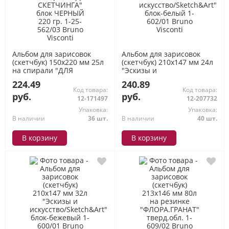
Альбом для зарисовок
Альбом для зарисовок
(скетчбук) 150х220 мм 25л
(скетчбук) 210х147 мм 24л
на спирали "ДЛЯ
"Эскизы и
СКЕТЧИНГА" блок ЧЕРНЫЙ
искусство/Sketch&Art"
224.49
240.89
220 гр. 1-25-562/03 Bruno
блок-белый 1-602/01 Bruno
Код товара:
Код товара:
Visconti
Visconti
руб.
руб.
12-171497
12-207732
Упаковка:
Упаковка:
В наличии
36 шт.
В наличии
40 шт.
В корзину
В корзину