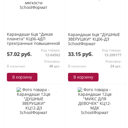
Карандаши 6цв "Дикая
Карандаши 6цв "ДУШНЫЕ
планета" КЦ06-4ДП
ЗВЕРУШКИ" КЦ06-ДЗ
трехгранные повышенной
SchoolФормат
мягкости SchoolФормат
Код товара:
Код товара:
57.02 руб.
33.15 руб.
12-64562
12-209177
Упаковка:
Упаковка:
В наличии
48 шт.
В наличии
24 шт.
В корзину
В корзину