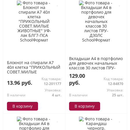
Вкладыши А4 в портфолио
Блокнот на спирали А7
для девочек начальных
40л клетка "ПРИКОЛЬНЫЙ
классов 30 листов ПРУ-
СОВЕТ.МИЛЫЕ
Д30ЛС SchoolФормат
129.00
ЖИВОТНЫЕ" УФ-лак БЛГ7-
Код товара:
Код товара:
ПСА SchoolФормат
13.96 руб.
руб.
12-201177
12-84870
Упаковка:
Упаковка:
В наличии
4 шт.
В наличии
25 шт.
В корзину
В корзину