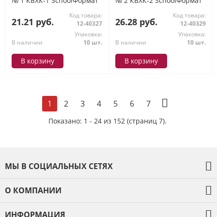
№ 1 КБХК-1 SchoolФормат
№ 2 КБХК-2 SchoolФормат
Код товара:
Код товара:
21.21 руб.
26.28 руб.
12-40327
12-40329
Упаковка:
Упаковка:
В наличии
10 шт.
В наличии
10 шт.
В корзину
В корзину
2
3
4
5
6
7
1
Показано: 1 - 24 из 152 (страниц 7).
МЫ В СОЦИАЛЬНЫХ СЕТЯХ
О КОМПАНИИ
О компании
ИНФОРМАЦИЯ