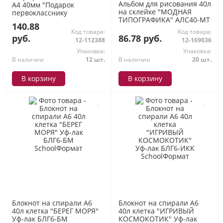
Альбом для рисования 40л
А4 40мм "Подарок
на склейке "МОДНАЯ
первокласснику
ТИПОГРАФИКА" АЛС40-МТ
Цветочные феи" розовый
140.88
SchoolФормат
ППSФ-ПП-Р SchoolФормат
Код товара:
Код товара:
руб.
86.78 руб.
12-112388
12-169036
Упаковка:
Упаковка:
В наличии
12 шт.
В наличии
20 шт.
В корзину
В корзину
Блокнот на спирали А6
Блокнот на спирали А6
40л клетка "БЕРЕГ МОРЯ"
40л клетка "ИГРИВЫЙ
Уф-лак БЛГ6-БМ
КОСМОКОТИК" Уф-лак