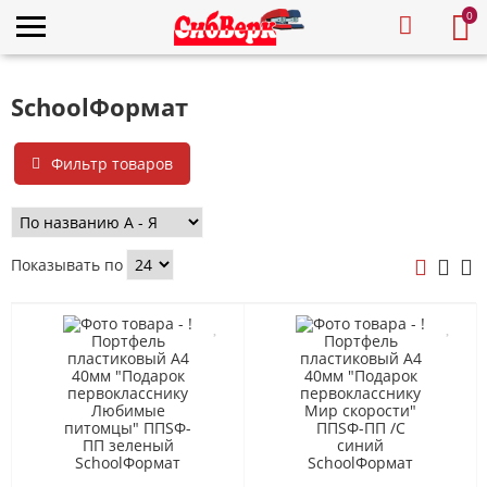
0
SchoolФормат
Фильтр товаров
Показывать по