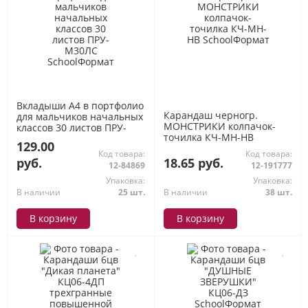
Вкладыши А4 в портфолио
Карандаш черногр.
для мальчиков начальных
МОНСТРИКИ колпачок-
классов 30 листов ПРУ-
точилка КЧ-МН-HB
М30ЛС SchoolФормат
129.00
SchoolФормат
Код товара:
Код товара:
руб.
18.65 руб.
12-84869
12-191777
Упаковка:
Упаковка:
В наличии
25 шт.
В наличии
38 шт.
В корзину
В корзину