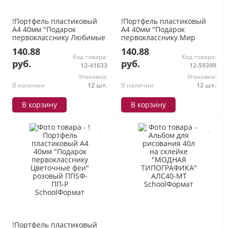
!Портфель пластиковый
!Портфель пластиковый
А4 40мм "Подарок
А4 40мм "Подарок
первокласснику Любимые
первокласснику Мир
питомцы" ППSФ-ПП
скорости" ППSФ-ПП /С
140.88
140.88
зеленый SchoolФормат
синий SchoolФормат
Код товара:
Код товара:
руб.
руб.
12-41633
12-59399
Упаковка:
Упаковка:
В наличии
12 шт.
В наличии
12 шт.
В корзину
В корзину
!Портфель пластиковый