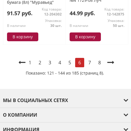
№4 1729-08 Луч
бумага (8л) "Муравьед"
35С 2280-08 Луч
Код товара:
Код товара:
91.57 руб.
44.99 руб.
12-204302
12-142875
Упаковка:
Упаковка:
В наличии
30 шт.
В наличии
50 шт.
В корзину
В корзину
1
2
3
4
5
7
8
6
Показано: 121 - 144 из 185 (страниц 8).
МЫ В СОЦИАЛЬНЫХ СЕТЯХ
О КОМПАНИИ
О компании
ИНФОРМАЦИЯ