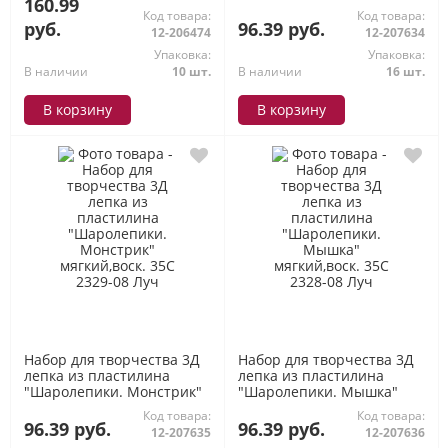
160.99
мягкий,восковой 35С 2327-
Код товара:
Код товара:
08 Луч
руб.
96.39 руб.
12-206474
12-207634
Упаковка:
Упаковка:
В наличии
10 шт.
В наличии
16 шт.
В корзину
В корзину
Набор для творчества 3Д
Набор для творчества 3Д
лепка из пластилина
лепка из пластилина
"Шаролепики. Монстрик"
"Шаролепики. Мышка"
мягкий,воск. 35С 2329-08
мягкий,воск. 35С 2328-08
Код товара:
Код товара:
Луч
Луч
96.39 руб.
96.39 руб.
12-207635
12-207636