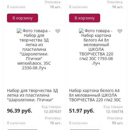
Упаковка:
Упаковка:
В наличии
16 шт.
В наличии
16 шт.
В корзину
В корзину
Набор для творчества 3Д
Набор картона белого А4
лепка из пластилина
8л мелованный ШКОЛА
"Шаролепики. Птички"
ТВОРЧЕСТВА 220 г/м2 30С
мягкий,воск. 35С 2330-08
1793-08 Луч
Код товара:
Код товара:
Луч
96.39 руб.
51.97 руб.
12-207637
12-156778
Упаковка:
Упаковка:
В наличии
16 шт.
В наличии
50 шт.