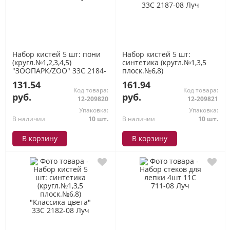
Набор кистей 5 шт: пони
Набор кистей 5 шт:
(кругл.№1,2,3,4,5)
синтетика (кругл.№1,3,5
"ЗООПАРК/ZOO" 33C 2184-
плоск.№6,8)
08 Луч
"ЗООПАРК/ZOO" 33С 2187-
131.54
161.94
08 Луч
Код товара:
Код товара:
руб.
руб.
12-209820
12-209821
Упаковка:
Упаковка:
В наличии
10 шт.
В наличии
10 шт.
В корзину
В корзину