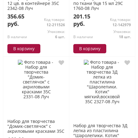
12 цв. в контейнере 35С
по ткани 9цв 15 мл 29С
2342-08 Луч
1760-08 Луч
356.65
201.15
Код товара:
Код товара:
руб.
руб.
12-211526
12-142979
Упаковка:
Упаковка:
В наличии
6 шт.
В наличии
18 шт.
В корзину
В корзину
Набор для творчества
Набор для творчества 3Д
"Домик-светлячок" с
лепка из пластилина
акриловыми красками 35С
"Шаролепики. Котик"
2331-08 Луч