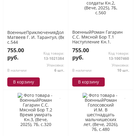
ВоенныйРоман Гагарин
ВоенныеПриключенияДолгЧестьМужество
С.С. Мясной Бор Т.1
Матвеев Г. И. Тарантул, (Вече, 2026), 7Б,
Наступление Кн.1.
c.544
Болотные солдаты Кн.2,
755.00
755.00
(Вече, 2025), 7Б, c.560
Код товара:
Код товара:
руб.
руб.
13-1021384
13-1007460
Упаковка:
Упаковка:
В наличии
6 шт.
В наличии
10 шт.
В корзину
В корзину