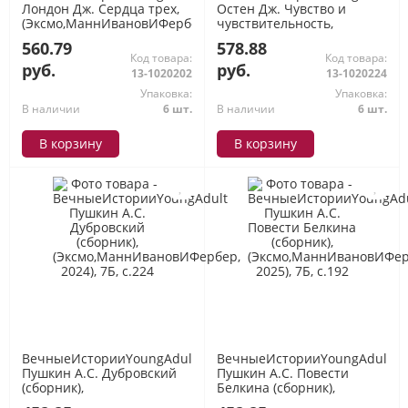
Лондон Дж. Сердца трех,
Остен Дж. Чувство и
(Эксмо,МаннИвановИФербер,
чувствительность,
2026), 7Б, c.416
(Эксмо,МаннИвановИФербер,
560.79
578.88
2025), 7Б, c.416
Код товара:
Код товара:
руб.
руб.
13-1020202
13-1020224
Упаковка:
Упаковка:
В наличии
6 шт.
В наличии
6 шт.
В корзину
В корзину
ВечныеИсторииYoungAdult
ВечныеИсторииYoungAdult
Пушкин А.С. Дубровский
Пушкин А.С. Повести
(сборник),
Белкина (сборник),
(Эксмо,МаннИвановИФербер,
(Эксмо,МаннИвановИФербер,