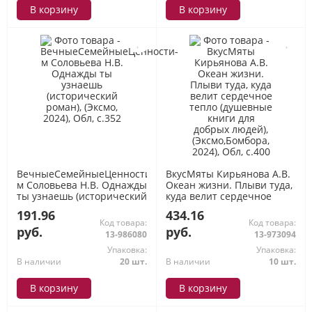
В корзину
В корзину
ВечныеСемейныеЦенности-
ВкусМяты Кирьянова А.В.
м Соловьева Н.В. Однажды
Океан жизни. Плыви туда,
ты узнаешь (исторический
куда велит сердечное
роман), (Эксмо, 2024), Обл,
тепло (душевные книги
191.96
434.16
c.352
для добрых людей),
Код товара:
Код товара:
(Эксмо,Бомбора, 2024),
руб.
руб.
13-986080
13-973094
Обл, c.400
Упаковка:
Упаковка:
В наличии
20 шт.
В наличии
10 шт.
В корзину
В корзину