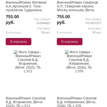
ВоенныйРоман Матвеев
ВоенныйРоман Смирнов
А.А.,Арсеньев Е. Тула -
О.П. Северная корона.
проклятие Гудериана,
Месяц колосьев, (Вече,
(Вече, 2025), 7Б, c.352
2026), 7Б, c.576
755.00
755.00
Код товара:
Код товара:
руб.
руб.
13-994421
13-1021371
Упаковка:
Упаковка:
В наличии
16 шт.
В наличии
10 шт.
В корзину
В корзину
ВоенныйРоман Соколов
ВоенныйРоман Соколов
В.Д. Вторжение, (Вече,
В.Д. Избавление, (Вече,
2025), 7Б, c.512
2026), 7Б, c.576