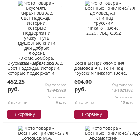
ВкусМяты Кирьянова А.В.
ВоенныеПриключения
Свет надежды. Истории,
Домовец А.Г. Тени над
которые поддержат и
"русским Чикаго", (Вече,
укажут путь (душевные
2026), 7Бц, c.352
452.25
604.00
книги для добрых людей),
Код товара:
Код товара:
(Эксмо,Бомбора, 2023),
руб.
руб.
13-945928
13-1021382
Обл, c.368
Упаковка:
Упаковка:
В наличии
6 шт.
В наличии
10 шт.
В корзину
В корзину