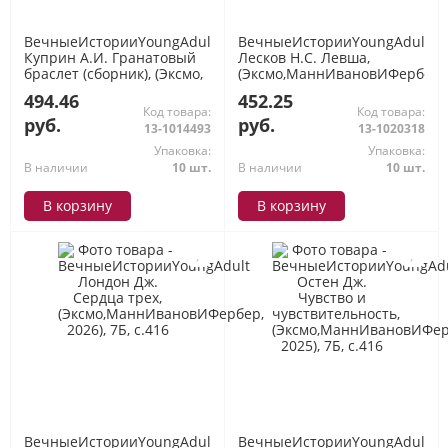
ВечныеИсторииYoungAdult
ВечныеИсторииYoungAdult
Куприн А.И. Гранатовый
Лесков Н.С. Левша,
браслет (сборник), (Эксмо,
(Эксмо,МаннИвановИФербер,
2025), 7Б, c.224
2026), 7Б, c.224
494.46
452.25
Код товара:
Код товара:
руб.
руб.
13-1014493
13-1020318
Упаковка:
Упаковка:
В наличии
10 шт.
В наличии
10 шт.
В корзину
В корзину
ВечныеИсторииYoungAdult
ВечныеИсторииYoungAdult