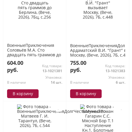
ВоенныеПриключения
ВоенныеПриключенияДолгЧе
Соловьёв М.А. Сто
Ардаматский В.И. "Грант" вы
двадцать пять граммов до
Москву, (Вече, 2026), 7Б, c.448
Берлина, (Вече, 2026), 7Бц,
604.00
755.00
c.256
Код товара:
Код товара:
руб.
руб.
13-1021381
13-1021383
Упаковка:
Упаковка:
В наличии
14 шт.
В наличии
6 шт.
В корзину
В корзину