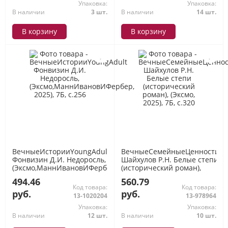
Упаковка:
Упаковка:
В наличии
3 шт.
В наличии
14 шт.
В корзину
В корзину
ВечныеИсторииYoungAdult
ВечныеСемейныеЦенности
Фонвизин Д.И. Недоросль,
Шайхулов Р.Н. Белые степи
(Эксмо,МаннИвановИФербер,
(исторический роман),
2025), 7Б, c.256
(Эксмо, 2025), 7Б, c.320
494.46
560.79
Код товара:
Код товара:
руб.
руб.
13-1020204
13-978964
Упаковка:
Упаковка:
В наличии
12 шт.
В наличии
10 шт.