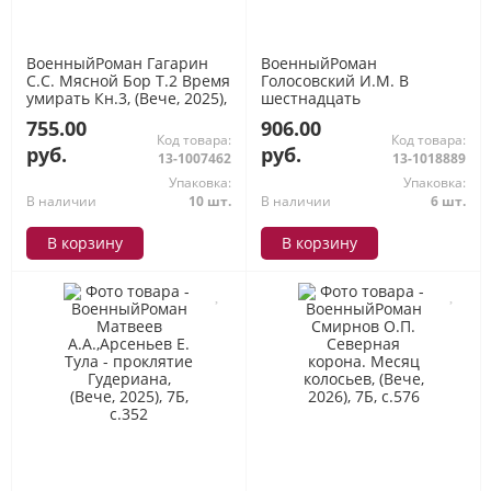
ВоенныйРоман Гагарин
ВоенныйРоман
С.С. Мясной Бор Т.2 Время
Голосовский И.М. В
умирать Кн.3, (Вече, 2025),
шестнадцать
7Б, c.320
мальчишеских лет, (Вече,
755.00
906.00
2026), 7Б, c.480
Код товара:
Код товара:
руб.
руб.
13-1007462
13-1018889
Упаковка:
Упаковка:
В наличии
10 шт.
В наличии
6 шт.
В корзину
В корзину