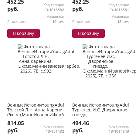
452.25
452.25
2024), 7Б, c.224
2025), 7Б, c.192
Код товара:
Код товара:
руб.
руб.
13-1016582
13-1016581
Упаковка:
Упаковка:
В наличии
10 шт.
В наличии
18 шт.
В корзину
В корзину
ВечныеИсторииYoungAdult
ВечныеИсторииYoungAdult
Толстой Л.Н. Анна Каренина,
Тургенев И.С. Дворянское
(Эксмо,МаннИвановИФербер,
гнездо,
2026), 7Б, c.992
(Эксмо,МаннИвановИФербер,
814.05
494.46
2025), 7Б, c.256
Код товара:
Код товара:
руб.
руб.
13-951432
13-1014343