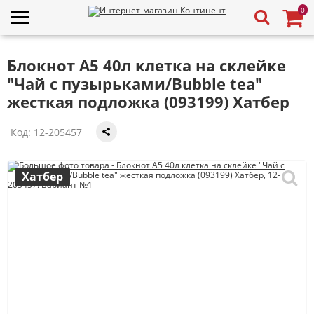
0
Блокнот А5 40л клетка на склейке
"Чай с пузырьками/Bubble tea"
жесткая подложка (093199) Хатбер
Код:
12-205457
Хатбер